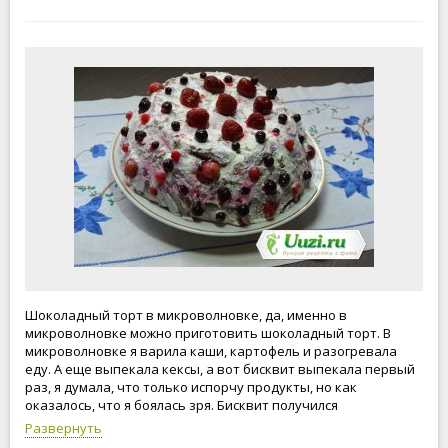
Шоколадный торт в микроволновке, да, именно в
микроволновке можно приготовить шоколадный торт. В
микроволновке я варила каши, картофель и разогревала
еду. А еще выпекала кексы, а вот бисквит выпекала первый
раз, я думала, что только испорчу продукты, но как
оказалось, что я боялась зря. Бисквит получился
великолепный, даже лучше, чем в духовке. Теперь бисквит
Развернуть
буду выпекать только в микроволновке. Из этого бисквита ч