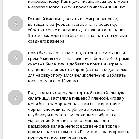
микроволновку. Как я уже писала, мощность моей
микроволновке 850 W и время выпечки 10 минут.
Готовый бисквит достать из микроволновки,
5
вытащить из формы, поставить на решетку,
убрать пленку и оставить до полного остывания.
Затем охлажденный бисквит нарезать на кубики
среднего размера.
Пока бисквит остывает подготовить сметанный
6
крем. У меня сметаны было чуть больше 400 грамм,
сметана была 35%, я добавила почти 300 грамм
сгущенных сливок с сахаром (сахар я не добавляла,
для нас вкус получился великолепный). Взбивать
миксером около 10 минут.
Подготовить форму для торта. Я взяла большую
7
салатницу, застелила пищевой пленкой. Ягода у
меня была замороженная, там была красная и
черная смородина, клубника и крыжовник.
Клубнику и немного смородины я выбрала для
украшения. Я ее не размораживала, она
размораживалась непосредственно в торте и
пропитывала соком торт. Вы можете разморозить
при комнатной температуре.