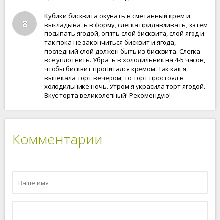
Кубики бисквита окунать в сметанный крем и
8
выкладывать в форму, слегка придавливать, затем
посыпать ягодой, опять слой бисквита, слой ягод и
так пока не закончиться бисквит и ягода,
последний слой должен быть из бисквита. Слегка
все уплотнить. Убрать в холодильник на 4-5 часов,
чтобы бисквит пропитался кремом. Так как я
выпекала торт вечером, то торт простоял в
холодильнике ночь. Утром я украсила торт ягодой.
Вкус торта великолепный! Рекомендую!
Комментарии