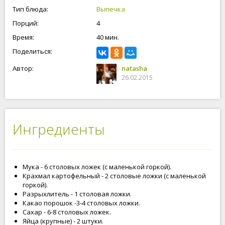
приготовила вкуснейший торт. И вам рекомендую!
Тип блюда:
Выпечка
Порций:
4
Время:
40 мин.
Поделиться:
Автор:
natasha
26.02.2015
Ингредиенты
Мука - 6 столовых ложек (с маленькой горкой).
Крахмал картофельный - 2 столовые ложки (с маленькой
горкой).
Разрыхлитель - 1 столовая ложки.
Какао порошок -3-4 столовых ложки.
Сахар - 6-8 столовых ложек.
Яйца (крупные) - 2 штуки.