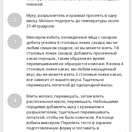
пленкой.
Муку, разрыхлитель и крахмал просеять в одну
2
миску. Молоко подогреть до температуры около
37-40 градусов.
Миксером взбить охлажденные яйца с сахаром
3
добела (я взяла 6 столовых ложек сахара, мы не
любим слишком сладкое, но вы можете взять 7-8
столовых ложек сахара). Добавить просеянный
какао порошок, таким образом во время
перемешивания не образуются комочки. Я взяла 4
столовые ложки какао, мы любим насыщенный
вкус, вы же можете взять 3 столовые ложки какао,
все зависит от вашего вкуса. Тщательно
перемешать лопаткой до однородной массы.
Влить молоко, перемешать, затем влить
4
растительное масло, перемешать. Небольшими
порциями добавлять муку с крахмалом и
разрыхлителем, тщательно перемешивать
лопаткой, чтобы не было комочков. Я в конце
взбила миксером. Перелить тесто в заранее
подготовленную форму и поставить в