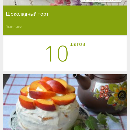
Шоколадный торт
Выпечка
10
шагов