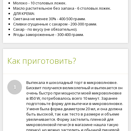
Молоко - 10 столовых ложек.
Масло растительное без запаха - 6 столовых ложек.
ДЛЯ КРЕМА:
Сметана не менее 30% - 400-500 грамм.
Сливки сгущенные с сахаром - 200-300 грамм.
Сахар - по вкусу (не обязательно).
Ягоды замороженные - 300-400 грамм.
Как приготовить?
Выпекала я шоколадный торт в микроволновке.
1
Бисквит получился великолепный и выпекается он
очень быстро при мощности моей микроволновке
в 850 W, потребовалось всего 10 минут. Заранее
подготовьте форму для выпечки в микроволновке.
У меня была форма диаметром 20 мл, и она должна
быть высокой, так как тесто в размере и объеме
увеличивается. Форму застелить пленкой для
микроволновой печи (я в магазине нашла такую
пленку), но можно застелить и обычной пищевой