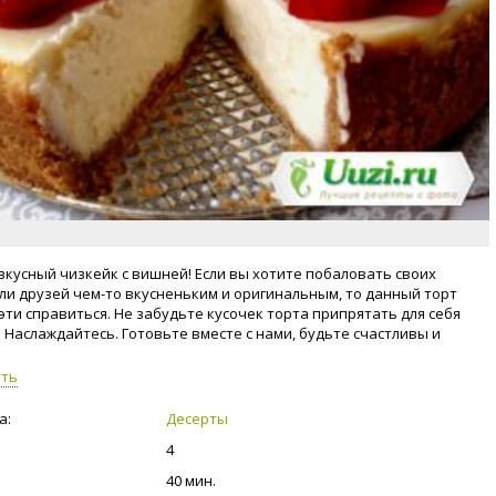
вкусный чизкейк с вишней! Если вы хотите побаловать своих
ли друзей чем-то вкусненьким и оригинальным, то данный торт
 эти справиться. Не забудьте кусочек торта припрятать для себя
 Наслаждайтесь. Готовьте вместе с нами, будьте счастливы и
уть
а:
Десерты
4
40 мин.