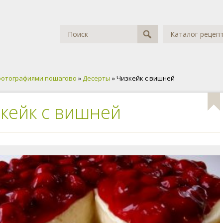
Каталог рецеп
фотографиями пошагово
»
Десерты
» Чизкейк с вишней
кейк с вишней