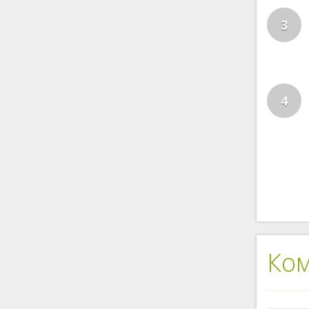
3
4
Ко