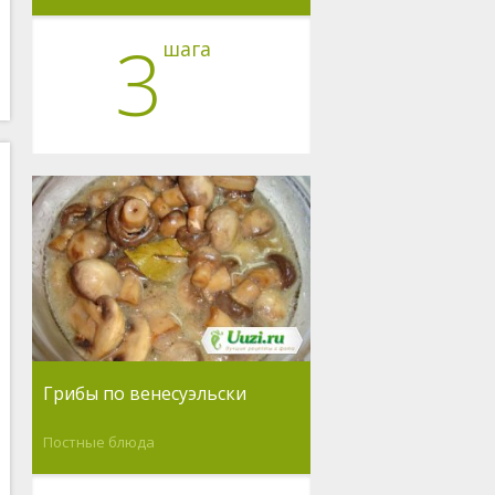
3
шага
Грибы по венесуэльски
Постные блюда