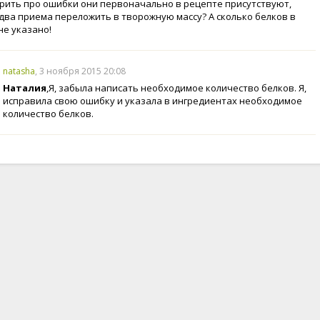
орить про ошибки они первоначально в рецепте присутствуют,
 два приема переложить в творожную массу? А сколько белков в
не указано!
natasha
, 3 ноября 2015 20:08
Наталия
,Я, забыла написать необходимое количество белков. Я,
исправила свою ошибку и указала в ингредиентах необходимое
количество белков.