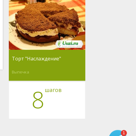
Торт "Наслаждение"
Выпечка
8
шагов
1