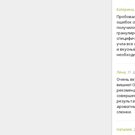
Катерина
Пробовал
ошибок с
получило
гранулир
специфич
учла все
и вкусны
необходи
Лена
, 31 
Очень вк
вишню! О
рекоменд
совершен
результат
ароматны
слюнки.
Наталия
,