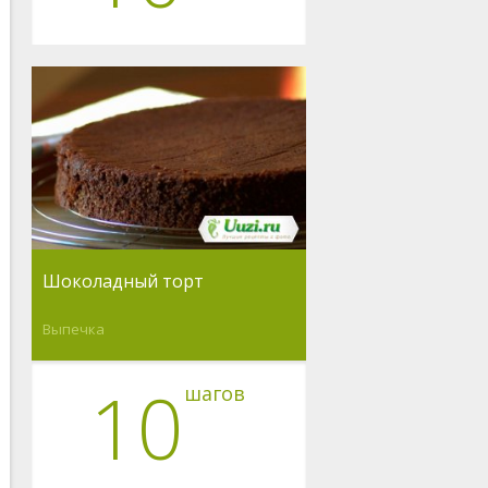
Шоколадный торт
Выпечка
10
шагов