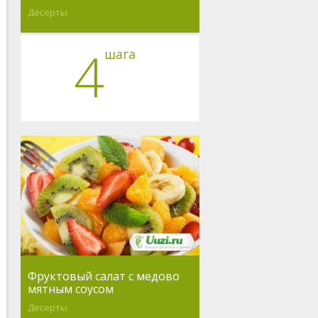
Десерты
4
шага
Фруктовый салат с медово
мятным соусом
Десерты