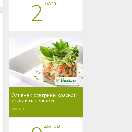
2
шага
Оливье с осетрины красной
икры и перепелки
Салаты
шагов