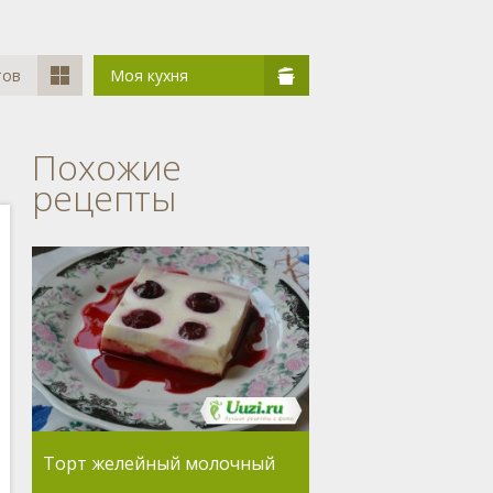
тов
Моя кухня
Похожие
рецепты
Торт желейный молочный