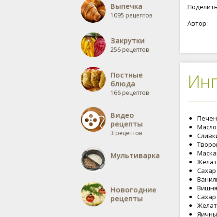
Выпечка
Поделить
1095 рецептов
Автор:
Закрутки
256 рецептов
Постные
Ин
блюда
166 рецептов
Видео
Печень
рецепты
Масло 
3 рецептов
Сливки
Творог
Маскар
Мультиварка
Желати
Сахар 
Ваниль
Вишня 
Новогодние
Сахар 
рецепты
Желати
Яичные