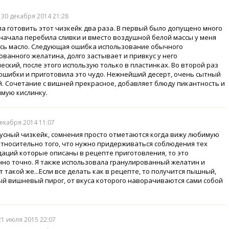
, 30 декабря 2014 21:28
а готовить этот чизкейк два раза. В первый было допущено много
начала перебила сливки и вместо воздушной белой массы у меня
сь масло. Следующая ошибка использование обычного
ованного желатина, долго застывает и привкус у него
еский, после этого использую только в пластинках. Во второй раз
 ошибки и приготовила это чудо. Нежнейший десерт, очень сытный
й. Сочетание с вишней прекрасное, добавляет блюду пикантность и
мую кислинку.
декабря 2014 11:07
усный чизкейк, сомнения просто отметаются когда вижу любимую
тносительно того, что нужно придерживаться соблюдения тех
аций которые описаны в рецепте приготовления, то это
но точно. Я также использовала гранулированный желатин и
 такой же...Если все делать как в рецепте, то получится пышный,
й вишневый пирог, от вкуса которого наворачиваются сами собой
 21 июля 2015 22:07