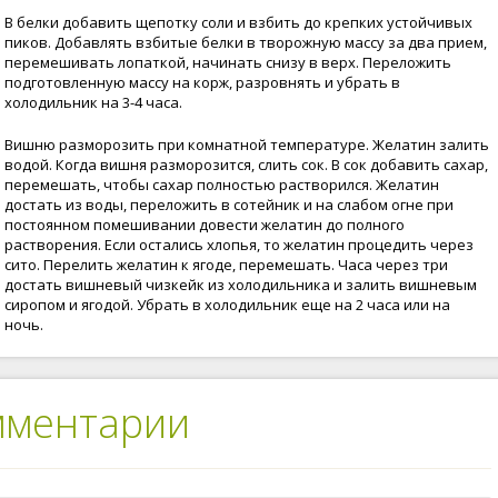
В белки добавить щепотку соли и взбить до крепких устойчивых
пиков. Добавлять взбитые белки в творожную массу за два прием,
перемешивать лопаткой, начинать снизу в верх. Переложить
подготовленную массу на корж, разровнять и убрать в
холодильник на 3-4 часа.
Вишню разморозить при комнатной температуре. Желатин залить
водой. Когда вишня разморозится, слить сок. В сок добавить сахар,
перемешать, чтобы сахар полностью растворился. Желатин
достать из воды, переложить в сотейник и на слабом огне при
постоянном помешивании довести желатин до полного
растворения. Если остались хлопья, то желатин процедить через
сито. Перелить желатин к ягоде, перемешать. Часа через три
достать вишневый чизкейк из холодильника и залить вишневым
сиропом и ягодой. Убрать в холодильник еще на 2 часа или на
ночь.
мментарии