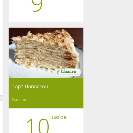
9
Торт Наполеон
Выпечка
10
шагов