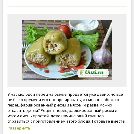
У нас молодой перец на рынке продается уже давно, но все
не было времени его нафаршировать, а сыновья обожают
перец фаршированный рисом и мясом. И разве можно
отказать детям? Рецепт перец фаршированный рисом и
мясом очень простой, даже начинающий кулинар
справиться с приготовлением этого блюда. Готовьте вместе
с нами, будьте счастливы и любимы!
Развернуть