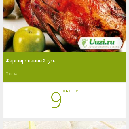
Фаршированный гусь
Птица
9
шагов