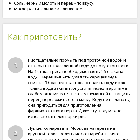
Соль, черный молотый перец - по вкусу.
Масло растительное и оливковое.
Как приготовить?
Рис тщательно промыть под проточной водой и
1
отварить в подсоленной воде до полуготовности.
На 1 стакан риса необходимо взять 1,5 стакана
воды. Перец вымыть, удалить сердцевину и
семена. В большую кастрюлю налить воду и как
только вода закипит, опустить перец, варить на
слабом огне минут 5-7. Затем шумовкой вытащить
перец, переложить его в миску. Воду не выливать,
она пригодиться для приготовления
фаршированного перца. Даже эту воду можно
использовать для варки риса.
Лук мелко нарезать. Морковь натереть на
2
крупной терке. Зелень мелко нарубить. Мясо
мелко нарезать или прокрутить через мясорубку.