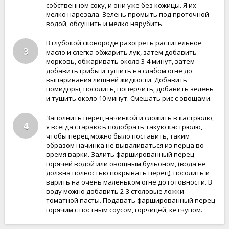
собственном соку, и они уже без кожицы. Я их
мелко нарезала. Зелень промыть под проточной
водой, обсушить и мелко нарубить.
В глубокой сковороде разогреть растительное
3
масло и слегка обжарить лук, затем добавить
морковь, обжаривать около 3-4 минут, затем
добавить грибы и тушить на слабом огне до
выпаривания лишней жидкости. Добавить
помидоры, посолить, поперчить, добавить зелень
и тушить около 10 минут. Смешать рис с овощами.
Заполнить перец начинкой и сложить в кастрюлю,
4
я всегда стараюсь подобрать такую кастрюлю,
чтобы перец можно было поставить, таким
образом начинка не вываливаться из перца во
время варки. Залить фаршированный перец
горячей водой или овощным бульоном, (вода не
должна полностью покрывать перец), посолить и
варить на очень маленьком огне до готовности. В
воду можно добавить 2-3 столовые ложки
томатной пасты. Подавать фаршированный перец
горячим с постным соусом, горчицей, кетчупом.