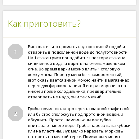
Как приготовить?
Рис тщательно промыть под проточной водой и
1
отварить в подсоленной воде до полуготовности.
На 1 стакан риса понадобиться полтора стакана
кипяченной воды и варить на очень маленьком
огне. Во время варки можно влить 1 столовую
ложку масла. Перец у меня был замороженный,
(вот оказывается зимой можно найти в магазинах
перец для фарширования). Я его разморозила на
нижней полке холодильника, предварительно
отваривать не надо, он и так мягкий.
Грибы почистить и протереть влажной салфеткой
2
или быстро сполоснуть под проточной водой, и
обсушить. Просто шампиньоны как губка
впитывают много воды. Грибы нарезать на кубики
или на пластины. Лук мелко нарезать. Морковь
натереть на мелкой терке. Помидоры у меня в