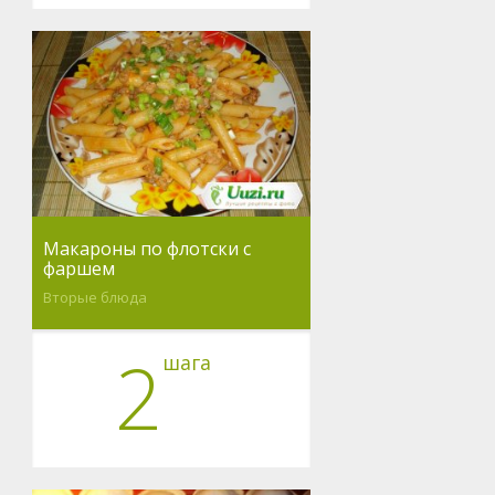
Макароны по флотски с
фаршем
Вторые блюда
2
шага