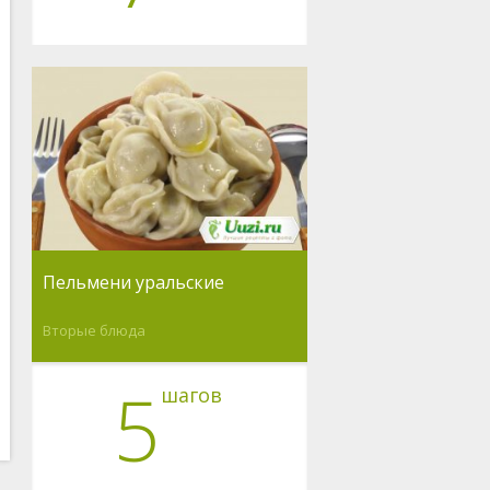
Пельмени уральские
Вторые блюда
5
шагов