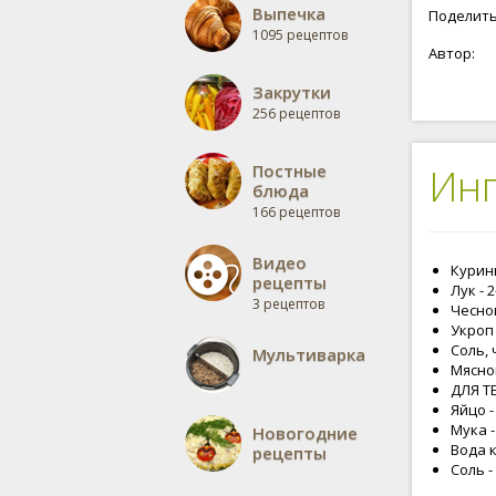
Выпечка
Поделить
1095 рецептов
Автор:
Закрутки
256 рецептов
Постные
Ин
блюда
166 рецептов
Видео
Курин
рецепты
Лук - 
3 рецептов
Чеснок
Укроп 
Соль, 
Мультиварка
Мясной
ДЛЯ Т
Яйцо -
Мука -
Новогодние
Вода 
рецепты
Соль -