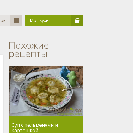
тов
Моя кухня
Похожие
рецепты
Суп с пельменями и
картошкой