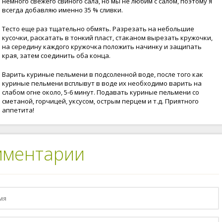
немного свежего свиного сала, но мы не любим с салом, поэтому я
всегда добавляю именно 35 % сливки.
Тесто еще раз тщательно обмять. Разрезать на небольшие
кусочки, раскатать в тонкий пласт, стаканом вырезать кружочки,
на середину каждого кружочка положить начинку и защипать
края, затем соединить оба конца.
Варить куриные пельмени в подсоленной воде, после того как
куриные пельмени всплывут в воде их необходимо варить на
слабом огне около, 5-6 минут. Подавать куриные пельмени со
сметаной, горчицей, уксусом, острым перцем и т.д. Приятного
аппетита!
мментарии