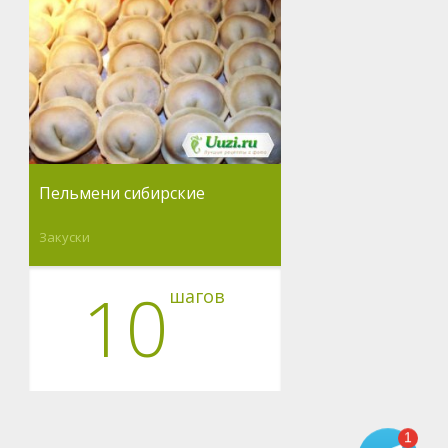
Пельмени сибирские
Закуски
10
шагов
1