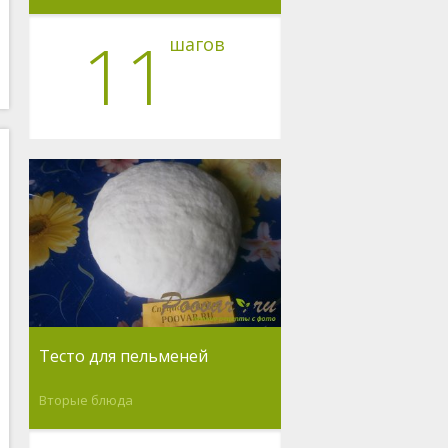
11
шагов
Тесто для пельменей
Вторые блюда