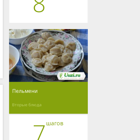
8
Пельмени
Вторые блюда
7
шагов