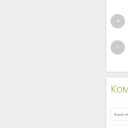
4
5
Ко