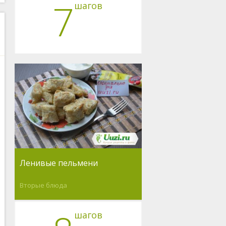
7
шагов
Ленивые пельмени
Вторые блюда
шагов