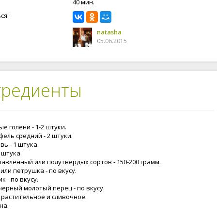
40 мин.
ся:
natasha
05.06.2015
гредиенты
е голени - 1-2 штуки.
ель средний - 2 штуки.
ь - 1 штука.
1 штука.
лавленный или полутвердых сортов - 150-200 грамм.
или петрушка - по вкусу.
к - по вкусу.
черный молотый перец - по вкусу.
 растительное и сливочное.
на.