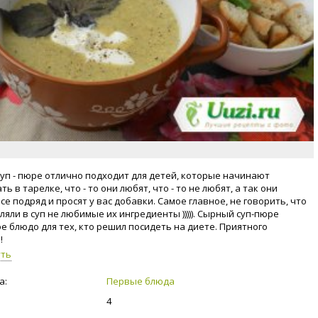
уп - пюре отлично подходит для детей, которые начинают
ь в тарелке, что - то они любят, что - то не любят, а так они
е подряд и просят у вас добавки. Самое главное, не говорить, что
яли в суп не любимые их ингредиенты ))))). Сырный суп-пюре
е блюдо для тех, кто решил посидеть на диете. Приятного
!
уть
а:
Первые блюда
4