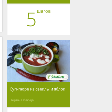
5
шагов
Суп-пюре из свеклы и яблок
Первые блюда