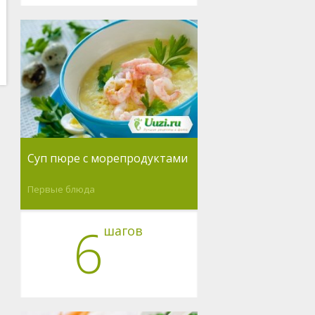
Суп пюре с морепродуктами
Первые блюда
6
шагов