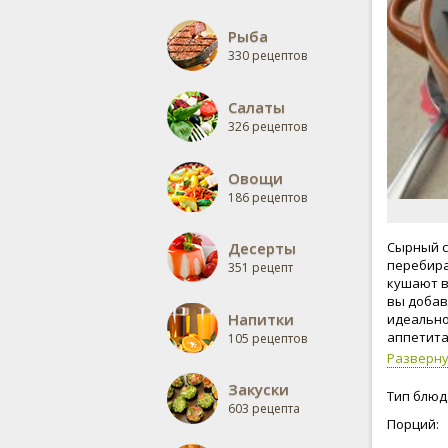
Рыба
330 рецептов
Салаты
326 рецептов
Овощи
186 рецептов
Десерты
Сырный с
перебират
351 рецепт
кушают вс
вы добавл
Напитки
идеально
аппетита
105 рецептов
Разверн
Закуски
Тип блюд
603 рецепта
Порций: