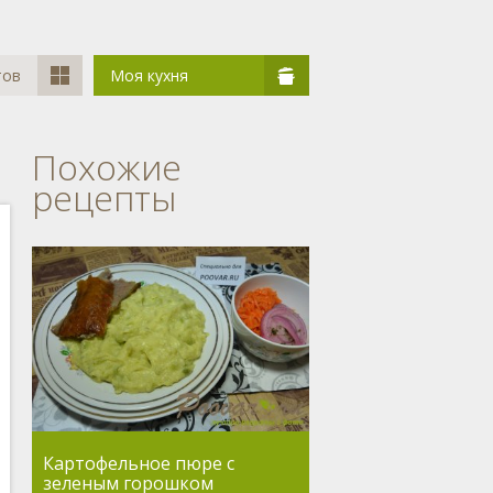
тов
Моя кухня
Похожие
рецепты
Картофельное пюре с
зеленым горошком