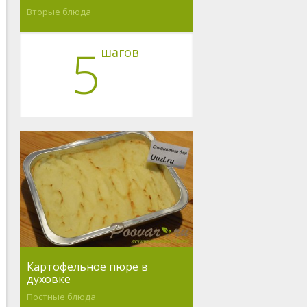
Вторые блюда
5
шагов
Картофельное пюре в
духовке
Постные блюда