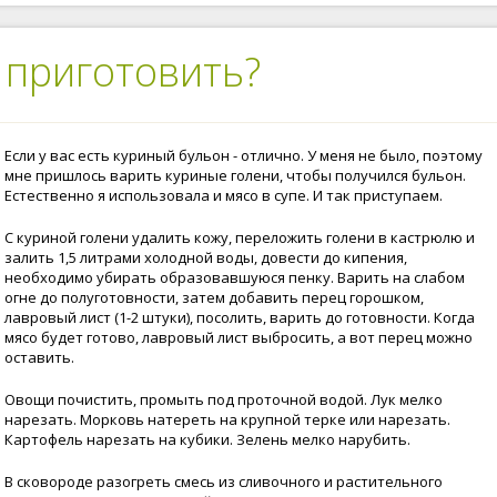
 приготовить?
Если у вас есть куриный бульон - отлично. У меня не было, поэтому
мне пришлось варить куриные голени, чтобы получился бульон.
Естественно я использовала и мясо в супе. И так приступаем.
С куриной голени удалить кожу, переложить голени в кастрюлю и
залить 1,5 литрами холодной воды, довести до кипения,
необходимо убирать образовавшуюся пенку. Варить на слабом
огне до полуготовности, затем добавить перец горошком,
лавровый лист (1-2 штуки), посолить, варить до готовности. Когда
мясо будет готово, лавровый лист выбросить, а вот перец можно
оставить.
Овощи почистить, промыть под проточной водой. Лук мелко
нарезать. Морковь натереть на крупной терке или нарезать.
Картофель нарезать на кубики. Зелень мелко нарубить.
В сковороде разогреть смесь из сливочного и растительного