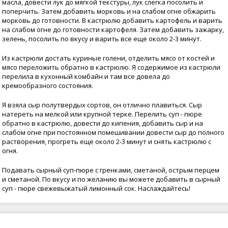
масла, довести лук до мягкой текстуры, лук слегка посолить и
поперчить. Затем добавить морковь и на слабом огне обжарить
морковь до готовности. В кастрюлю добавить картофель и варить
на слабом огне до готовности картофеля. Затем добавить зажарку,
зелень, посолить по вкусу и варить все еще около 2-3 минут.
Из кастрюли достать куриные голени, отделить мясо от костей и
мясо переложить обратно в кастрюлю. Я содержимое из кастрюли
перелила в кухонный комбайн и там все довела до
кремообразного состояния.
Я взяла сыр полутвердых сортов, он отлично плавиться. Сыр
натереть на мелкой или крупной терке. Перелить суп - пюре
обратно в кастрюлю, довести до кипения, добавить сыр и на
слабом огне при постоянном помешивании довести сыр до полного
растворения, прогреть еще около 2-3 минут и снять кастрюлю с
огня.
Подавать сырный суп-пюре с гренками, сметаной, острым перцем
и сметаной. По вкусу и по желанию вы можете добавить в сырный
суп - пюре свежевыжатый лимонный сок. Наслаждайтесь!