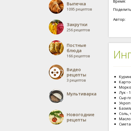
Время:
Выпечка
1095 рецептов
Поделить
Автор:
Закрутки
256 рецептов
Постные
блюда
Ин
166 рецептов
Видео
рецепты
Курины
3 рецептов
Картоф
Морков
Лук - 
Мультиварка
Сыр п
Укроп 
Базили
Соль, 
Новогодние
Масло
рецепты
Смета