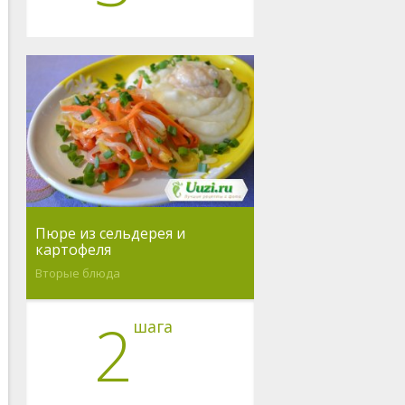
Пюре из сельдерея и
картофеля
Вторые блюда
2
шага