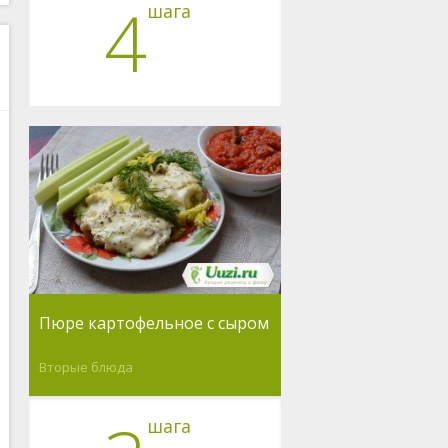
4
шага
Пюре картофельное с сыром
Вторые блюда
шага