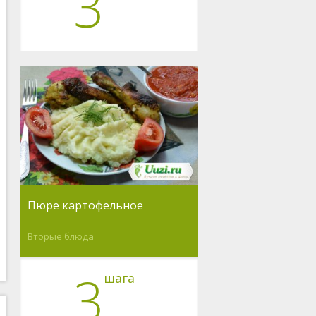
3
Пюре картофельное
Вторые блюда
3
шага