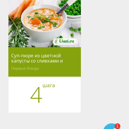
Суп-пюре из цветной
капусты со сливками и
сыром
Первые блюда
4
шага
1