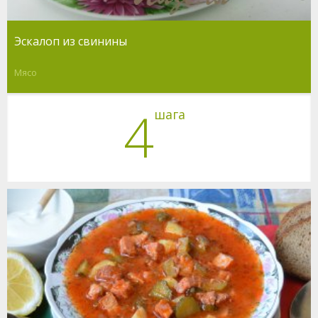
Эскалоп из свинины
Мясо
4
шага