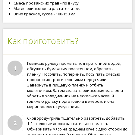
Смесь прованских трав - по вкусу.
Масло оливковое и растительное.
Вино красное, сухое - 100-150 мл.
Как приготовить?
Говяжью рульку промыть под проточной водой,
1
обсушить бумажным полотенцем, обрезать
пленку. Посолить, поперчить, посыпать смесью
прованских трав и хлопьями перца чили.
Завернуть в пищевую пленку и отбить
молоточком. Затем смазать оливковым маслом и
убрать в холодильник на несколько часов. Я
говяжью рульку подготовила вечером, и она
мариновалась целую ночь.
Сковороду-гриль тщательно разогреть, добавить
2
1-2 столовые ложки растительного масла.
Обжаривать мясо на среднем огне с двух сторон до
золотисто-хрустящей корочке. Обжаривать