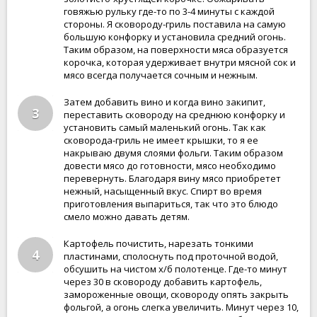
говяжью рульку где-то по 3-4 минуты с каждой
стороны. Я сковороду-гриль поставила на самую
большую конфорку и установила средний огонь.
Таким образом, на поверхности мяса образуется
корочка, которая удерживает внутри мясной сок и
мясо всегда получается сочным и нежным.
Затем добавить вино и когда вино закипит,
3
переставить сковороду на среднюю конфорку и
установить самый маленький огонь. Так как
сковорода-гриль не имеет крышки, то я ее
накрываю двумя слоями фольги. Таким образом
довести мясо до готовности, мясо необходимо
перевернуть. Благодаря вину мясо приобретет
нежный, насыщенный вкус. Спирт во время
приготовления выпариться, так что это блюдо
смело можно давать детям.
Картофель почистить, нарезать тонкими
4
пластинами, сполоснуть под проточной водой,
обсушить на чистом х/б полотенце. Где-то минут
через 30 в сковороду добавить картофель,
замороженные овощи, сковороду опять закрыть
фольгой, а огонь слегка увеличить. Минут через 10,