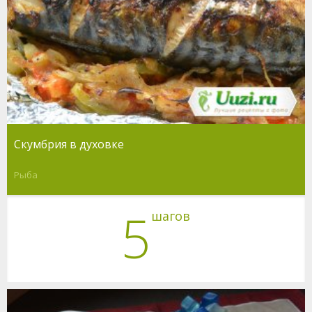
Скумбрия в духовке
Рыба
5
шагов