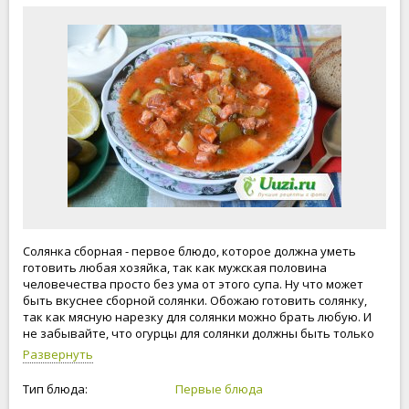
Солянка сборная - первое блюдо, которое должна уметь
готовить любая хозяйка, так как мужская половина
человечества просто без ума от этого супа. Ну что может
быть вкуснее сборной солянки. Обожаю готовить солянку,
так как мясную нарезку для солянки можно брать любую. И
не забывайте, что огурцы для солянки должны быть только
бочковые, соленые. Готовьте вместе с нами, будьте
Развернуть
счастливы и любимы!
Тип блюда:
Первые блюда