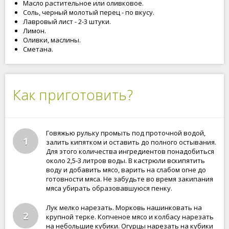
Масло растительное или оливковое.
Соль, черный молотый перец - по вкусу.
Лавровый лист - 2-3 штуки.
Лимон.
Оливки, маслины.
Сметана.
Как приготовить?
Говяжью рульку промыть под проточной водой,
1
залить кипятком и оставить до полного остывания.
Для этого количества ингредиентов понадобиться
около 2,5-3 литров воды. В кастрюли вскипятить
воду и добавить мясо, варить на слабом огне до
готовности мяса. Не забудьте во время закипания
мяса убирать образовавшуюся пенку.
Лук мелко нарезать. Морковь нашинковать на
2
крупной терке. Копченое мясо и колбасу нарезать
на небольшие кубики. Огурцы нарезать на кубики