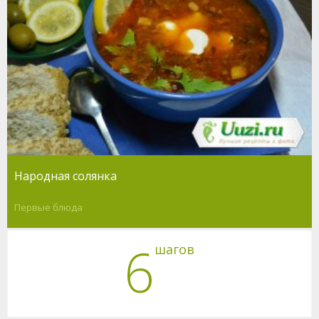
Народная солянка
Первые блюда
6
шагов