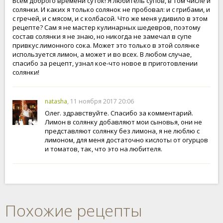
Всем доброго времени суток! Я любитель супов, в том числе и
солянки. И каких я только солянок не пробовал: и с грибами, и
с гречей, и с мясом, и с колбасой. Что же меня удивило в этом
рецепте? Сам я не мастер кулинарных шедевров, поэтому
состав солянки я не знаю, но никогда не замечал в супе
привкус лимонного сока. Может это только в этой солянке
используется лимон, а может и во всех. В любом случае,
спасибо за рецепт, узнал кое-что новое в приготовлении
солянки!
natasha
, 11 ноября 2017 20:06
Олег. здравствуйте. Спасибо за комментарий.
Лимон в солянку добавляют мои сыновья, они не
представляют солянку без лимона, я не люблю с
лимоном, для меня достаточно кислоты от огурцов
и томатов, так, что это на любителя.
Похожие рецепты