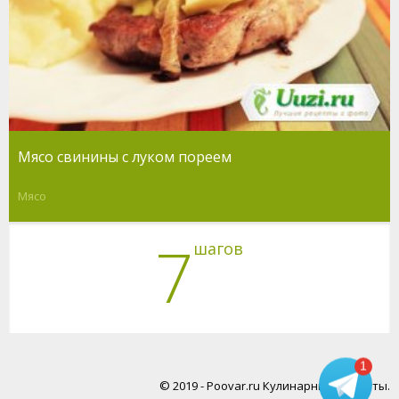
Мясо свинины с луком пореем
Мясо
7
шагов
1
© 2019 - Poovar.ru Кулинарные рецепты.