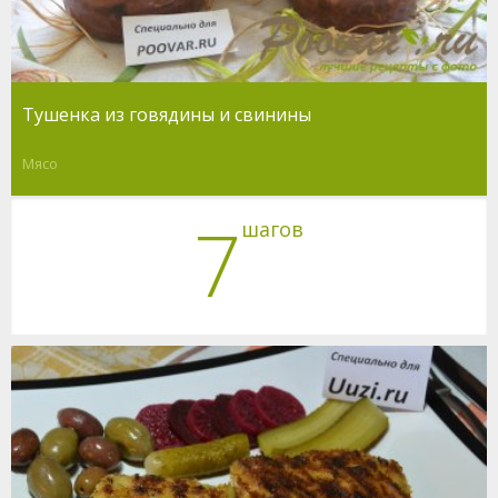
Тушенка из говядины и свинины
Мясо
7
шагов