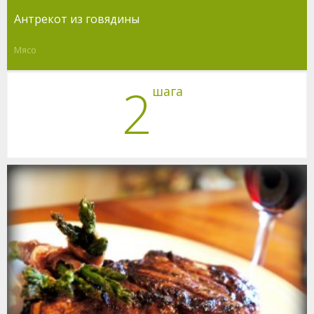
Антрекот из говядины
Мясо
2
шага