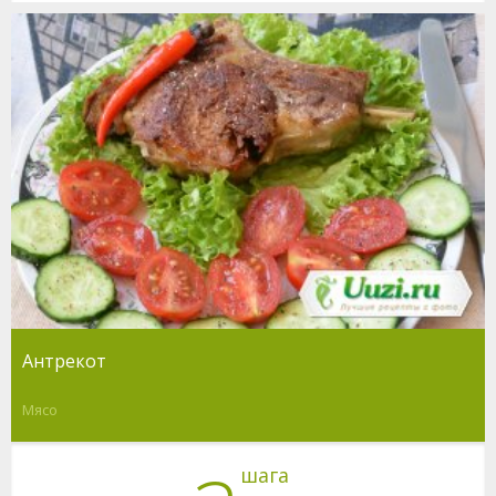
Антрекот
Мясо
шага