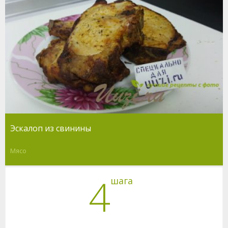
Эскалоп из свинины
Мясо
4
шага