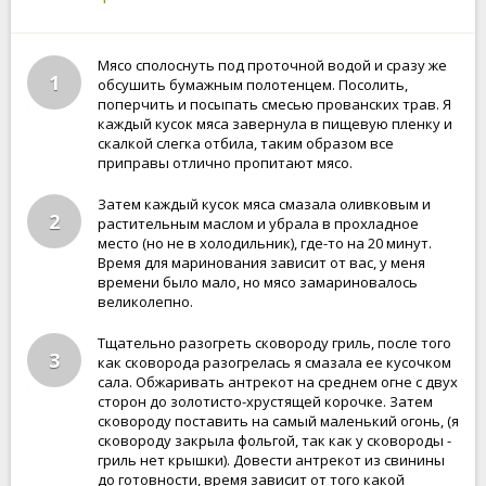
Мясо сполоснуть под проточной водой и сразу же
1
обсушить бумажным полотенцем. Посолить,
поперчить и посыпать смесью прованских трав. Я
каждый кусок мяса завернула в пищевую пленку и
скалкой слегка отбила, таким образом все
приправы отлично пропитают мясо.
Затем каждый кусок мяса смазала оливковым и
2
растительным маслом и убрала в прохладное
место (но не в холодильник), где-то на 20 минут.
Время для маринования зависит от вас, у меня
времени было мало, но мясо замариновалось
великолепно.
Тщательно разогреть сковороду гриль, после того
3
как сковорода разогрелась я смазала ее кусочком
сала. Обжаривать антрекот на среднем огне с двух
сторон до золотисто-хрустящей корочке. Затем
сковороду поставить на самый маленький огонь, (я
сковороду закрыла фольгой, так как у сковороды -
гриль нет крышки). Довести антрекот из свинины
до готовности, время зависит от того какой