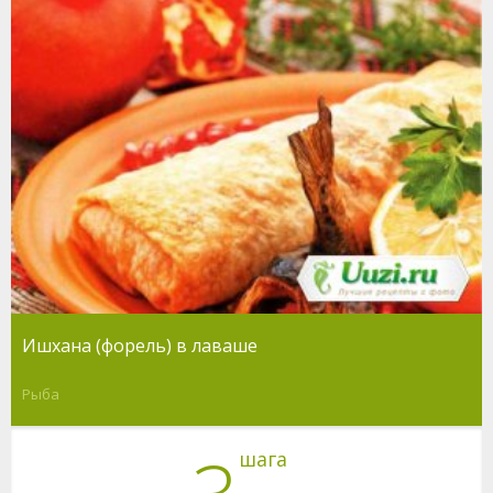
Ишхана (форель) в лаваше
Рыба
шага