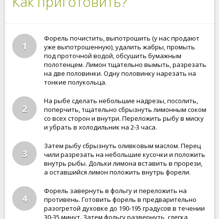
Как приготовить?
Форель почистить, выпотрошить (у нас продают
1
уже выпотрошенную), удалить жабры, промыть
под проточной водой, обсушить бумажным
полотенцем. Лимон тщательно вымыть, разрезать
на две половинки. Одну половинку нарезать на
тонкие полукольца.
На рыбе сделать небольшие надрезы, посолить,
2
поперчить, тщательно сбрызнуть лимонным соком
со всех сторон и внутри. Переложить рыбу в миску
и убрать в холодильник на 2-3 часа.
Затем рыбу сбрызнуть оливковым маслом. Перец
3
чили разрезать на небольшие кусочки и положить
внутрь рыбы. Дольки лимона вставить в прорези,
а оставшийся лимон положить внутрь форели.
Форель завернуть в фольгу и переложить на
4
противень. Готовить форель в предварительно
разогретой духовке до 190-195 градусов в течении
30-35 минут. Затем фольгу развернуть, слегка