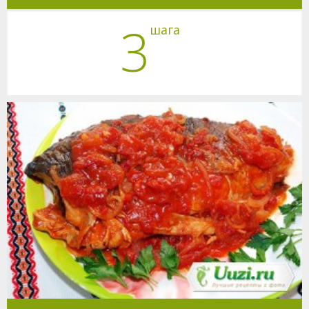
3
шага