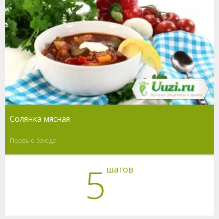
Солянка мясная
Первые блюда
5
шагов