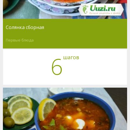
Солянка сборная
Первые блюда
6
шагов