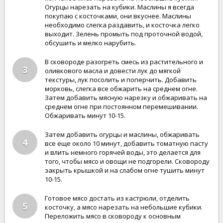
Огурцы нарезать на кубики. Маслины я всегда
покупаю с косточками, они вкуснее. Маслины
необходимо слегка раздавить, и косточка легко
выходит. Зелень промыть под проточной водой,
обсушить и мелко нарубить.
В сковороде разогреть смесь из растительного и
3
оливкового масла и довести лук до мягкой
текстуры, лук посолить и поперчить. Добавить
морковь, слегка все обжарить на среднем огне.
Затем добавить мясную нарезку и обжаривать на
среднем огне при постоянном перемешивании.
Обжаривать минут 10-15.
Затем добавить огурцы и маслины, обжаривать
4
все еще около 10 минут, добавить томатную пасту
и влить немного горячей воды, это делается для
того, чтобы мясо и овощи не подгорели. Сковороду
закрыть крышкой и на слабом огне тушить минут
10-15.
Готовое мясо достать из кастрюли, отделить
5
косточку, а мясо нарезать на небольшие кубики.
Переложить мясо в сковороду к основным