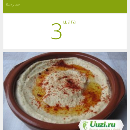
Закуски
3
шага