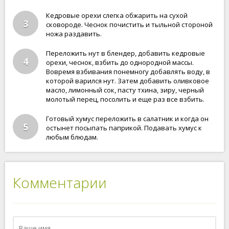
Кедровые орехи слегка обжарить на сухой
3
сковороде. Чеснок почистить и тыльной стороной
ножа раздавить.
Переложить нут в блендер, добавить кедровые
4
орехи, чеснок, взбить до однородной массы.
Вовремя взбивания понемногу добавлять воду, в
которой варился нут. Затем добавить оливковое
масло, лимонный сок, пасту тхина, зиру, черный
молотый перец, посолить и еще раз все взбить.
Готовый хумус переложить в салатник и когда он
5
остынет посыпать паприкой. Подавать хумус к
любым блюдам.
Комментарии