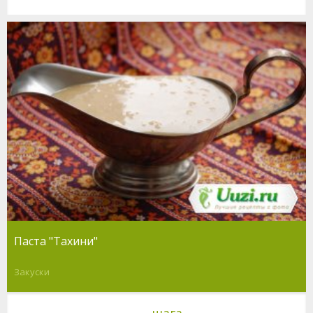
Паста "Тахини"
Закуски
шага