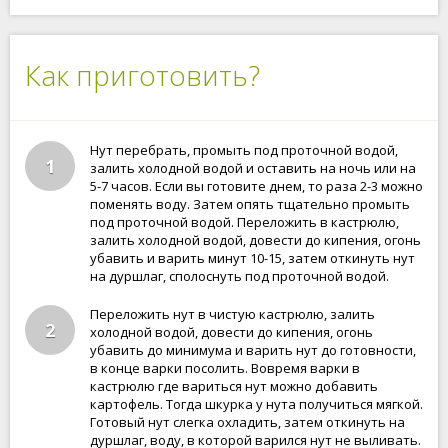
Как приготовить?
Нут перебрать, промыть под проточной водой,
1
залить холодной водой и оставить на ночь или на
5-7 часов. Если вы готовите днем, то раза 2-3 можно
поменять воду. Затем опять тщательно промыть
под проточной водой. Переложить в кастрюлю,
залить холодной водой, довести до кипения, огонь
убавить и варить минут 10-15, затем откинуть нут
на дуршлаг, сполоснуть под проточной водой.
Переложить нут в чистую кастрюлю, залить
2
холодной водой, довести до кипения, огонь
убавить до минимума и варить нут до готовности,
в конце варки посолить. Вовремя варки в
кастрюлю где вариться нут можно добавить
картофель. Тогда шкурка у нута получиться мягкой.
Готовый нут слегка охладить, затем откинуть на
дуршлаг, воду, в которой варился нут не выливать.