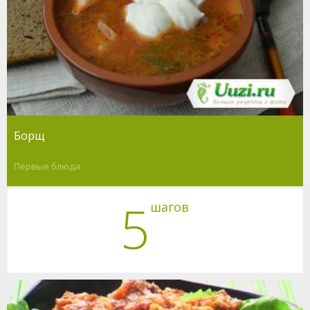
Борщ
Первые блюда
5
шагов