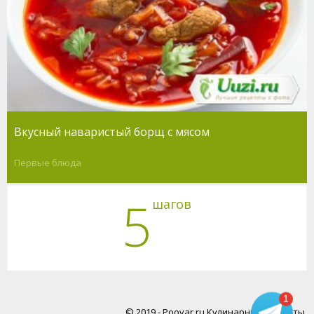
Вкусный наваристый борщ с мясом
Первые блюда
5
шагов
1
© 2019 - Poovar.ru Кулинарные рецепты.