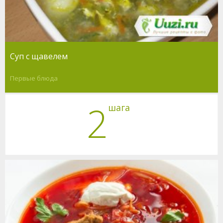
Суп с щавелем
Первые блюда
2
шага