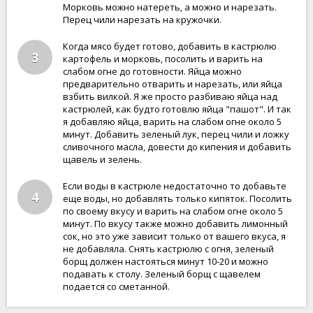
Морковь можно натереть, а можно и нарезать.
Перец чили нарезать на кружочки.
Когда мясо будет готово, добавить в кастрюлю
3
картофель и морковь, посолить и варить на
слабом огне до готовности. Яйца можно
предварительно отварить и нарезать, или яйца
взбить вилкой. Я же просто разбиваю яйца над
кастрюлей, как будто готовлю яйца "пашот". И так
я добавляю яйца, варить на слабом огне около 5
минут. Добавить зеленый лук, перец чили и ложку
сливочного масла, довести до кипения и добавить
щавель и зелень.
Если воды в кастрюле недостаточно то добавьте
4
еще воды, но добавлять только кипяток. Посолить
по своему вкусу и варить на слабом огне около 5
минут. По вкусу также можно добавить лимонный
сок, но это уже зависит только от вашего вкуса, я
не добавляла. Снять кастрюлю с огня, зеленый
борщ должен настояться минут 10-20 и можно
подавать к столу. Зеленый борщ с щавелем
подается со сметанной.