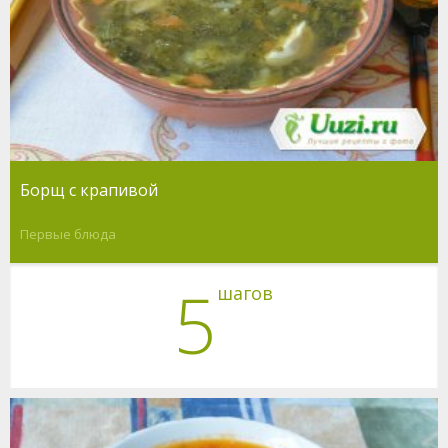
Борщ с крапивой
Первые блюда
5
шагов