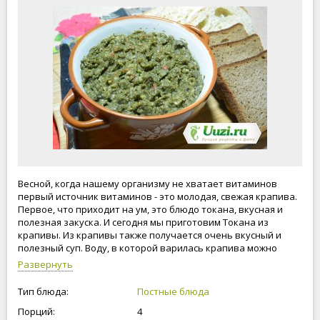
Весной, когда нашему организму не хватает витаминов
первый источник витаминов - это молодая, свежая крапива.
Первое, что приходит на ум, это блюдо токана, вкусная и
полезная закуска. И сегодня мы приготовим Токана из
крапивы. Из крапивы также получается очень вкусный и
полезный суп. Воду, в которой варилась крапива можно
использовать для приготовления овощного супа. Ешьте
Развернуть
вкусно, живите легко.
Тип блюда:
Постные блюда
Порций:
4