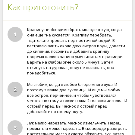
Как приготовить?
Крапиву необходимо брать молоденькую, когда
1
она еще "не кусается". Крапиву перебрать,
тщательно промыть под проточной водой. В
кастрюлю влить около двух литров воды, довести
до кипения, посолить и добавить крапиву,
вовремя варки крапива уменьшиться в размере.
Варить на слабом огне около 5 минут. Затем
откинуть на дуршлаг, воду не выливать, она
понадобиться.
Мы любим, когда в любом блюде много лука. И
2
поэтому я взяла две луковицы. И еще мы любим
все острое, перченное, и чтобы чувствовался
чеснок, поэтому я также взяла 2 головки чеснока. И
острый перец. Вы чеснок и острый перец
добавляйте по своему вкусу.
Лук мелко нарезать. Чеснок измельчить. Перец
3
промыть и мелко нарезать. В сковороде разогреть
растительное масло и слегка обжарить лук, затем