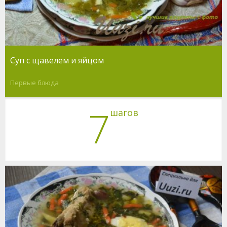
Суп с щавелем и яйцом
Первые блюда
7
шагов