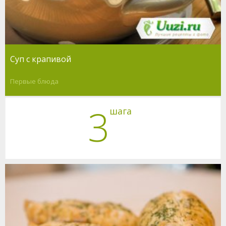
Суп с крапивой
Первые блюда
3
шага