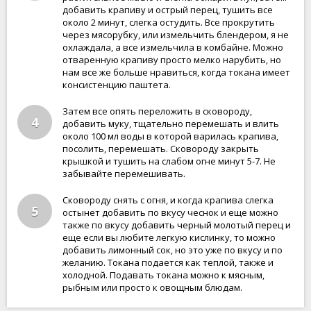
добавить крапиву и острый перец, тушить все
около 2 минут, слегка остудить. Все прокрутить
через мясорубку, или измельчить блендером, я не
охлаждала, а все измельчила в комбайне. Можно
отваренную крапиву просто мелко нарубить, но
нам все же больше нравиться, когда токана имеет
консистенцию паштета.
Затем все опять переложить в сковороду,
4
добавить муку, тщательно перемешать и влить
около 100 мл воды в которой варилась крапива,
посолить, перемешать. Сковороду закрыть
крышкой и тушить на слабом огне минут 5-7. Не
забывайте перемешивать.
Сковороду снять с огня, и когда крапива слегка
5
остынет добавить по вкусу чеснок и еще можно
также по вкусу добавить черный молотый перец и
еще если вы любите легкую кислинку, то можно
добавить лимонный сок, но это уже по вкусу и по
желанию. Токана подается как теплой, также и
холодной. Подавать токана можно к мясным,
рыбным или просто к овощным блюдам.