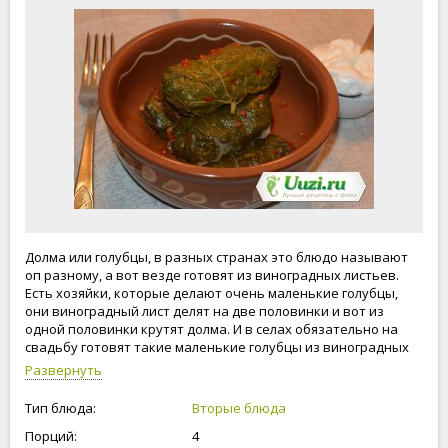
Долма или голубцы, в разных странах это блюдо называют
оп разному, а вот везде готовят из виноградных листьев.
Есть хозяйки, которые делают очень маленькие голубцы,
они виноградный лист делят на две половинки и вот из
одной половинки крутят долма. И в селах обязательно на
свадьбу готовят такие маленькие голубцы из виноградных
листьев. У меня такие маленькие не получаются. Ешьте
Развернуть
вкусно, живите легко!
Тип блюда:
Вторые блюда
Порций:
4