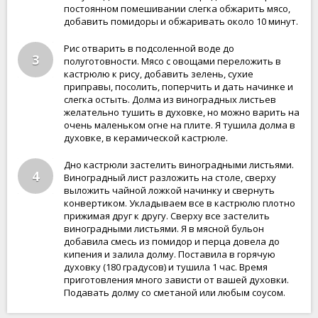
постоянном помешивании слегка обжарить мясо,
добавить помидоры и обжаривать около 10 минут.
Рис отварить в подсоленной воде до
3
полуготовности. Мясо с овощами переложить в
кастрюлю к рису, добавить зелень, сухие
приправы, посолить, поперчить и дать начинке и
слегка остыть. Долма из виноградных листьев
желательно тушить в духовке, но можно варить на
очень маленьком огне на плите. Я тушила долма в
духовке, в керамической кастрюле.
Дно кастрюли застелить виноградными листьями.
4
Виноградный лист разложить на столе, сверху
выложить чайной ложкой начинку и свернуть
конвертиком. Укладываем все в кастрюлю плотно
прижимая друг к другу. Сверху все застелить
виноградными листьями. Я в мясной бульон
добавила смесь из помидор и перца довела до
кипения и залила долму. Поставила в горячую
духовку (180 градусов) и тушила 1 час. Время
приготовления много зависти от вашей духовки.
Подавать долму со сметаной или любым соусом.