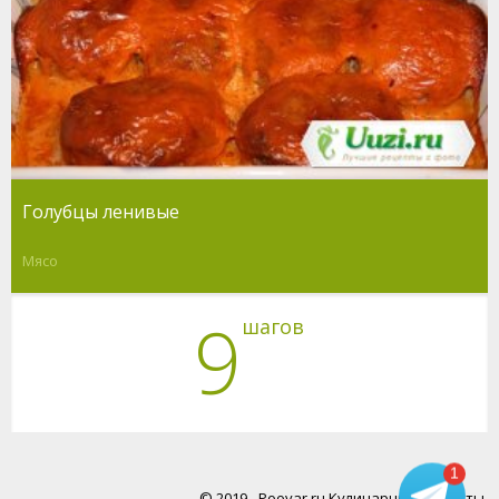
Голубцы ленивые
Мясо
9
шагов
1
© 2019 - Poovar.ru Кулинарные рецепты.