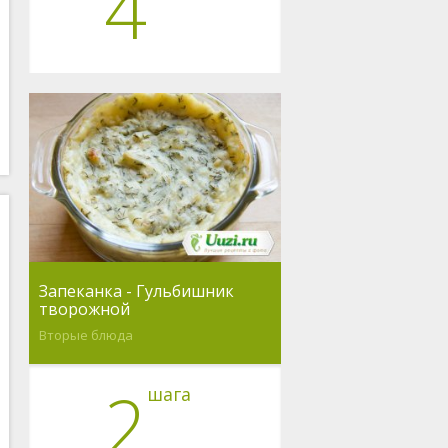
4
Запеканка - Гульбишник
творожной
Вторые блюда
2
шага