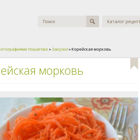
Каталог рецеп
фотографиями пошагово
»
Закуски
» Корейская морковь
ейская морковь