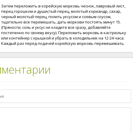
Затем переложить в корейскую морковь чеснок, лавровый лист,
перец горошком и душистый перец, молотый кориандр, сахар,
черный молотый перец, полить уксусом и соевым соусом,
тщательно все перемешать, дать моркови постоять минут 15.
(Пряности, соль и уксус не кладите все сразу, добавляйте
постепенно по своему вкусу). Переложить морковь в кастрюльку
или контейнер с крышкой и убрать в холодильник на 12-24 часа.
Каждый раз перед подачей корейскую морковь перемешивать.
мментарии