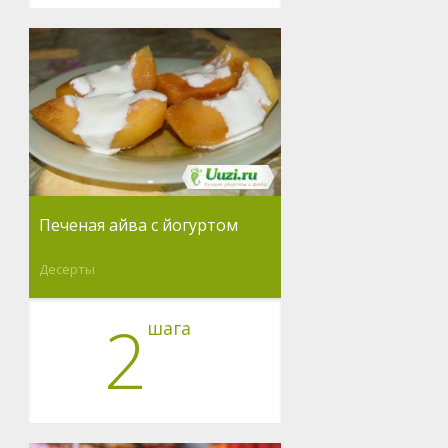
Печеная айва с йогуртом
Десерты
2
шага