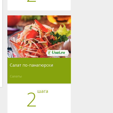
Салат по-панагюрски
Салаты
2
шага