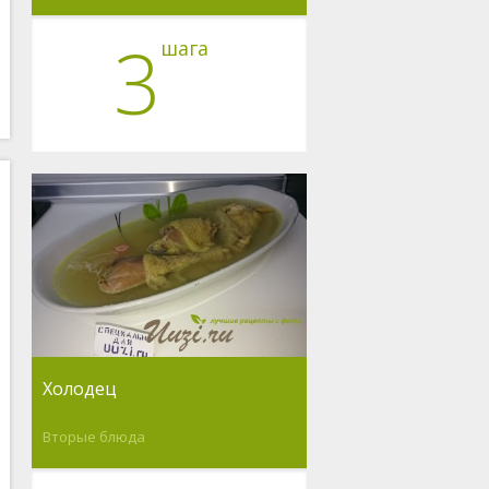
3
шага
Холодец
Вторые блюда