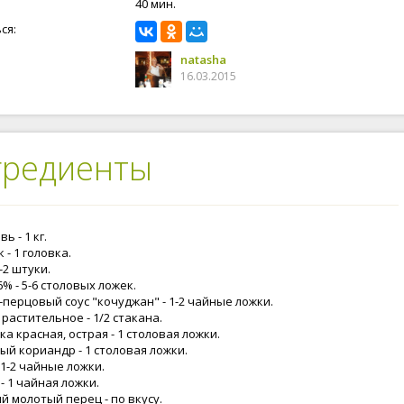
40 мин.
ся:
natasha
16.03.2015
гредиенты
ь - 1 кг.
 - 1 головка.
1-2 штуки.
6% - 5-6 столовых ложек.
-перцовый соус "кочуджан" - 1-2 чайные ложки.
растительное - 1/2 стакана.
а красная, острая - 1 столовая ложки.
ый кориандр - 1 столовая ложки.
 1-2 чайные ложки.
- 1 чайная ложки.
й молотый перец - по вкусу.