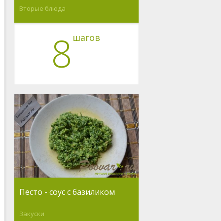
Вторые блюда
8
шагов
Песто - соус с базиликом
Закуски