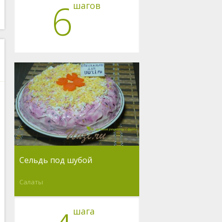
6
шагов
Сельдь под шубой
Салаты
шага