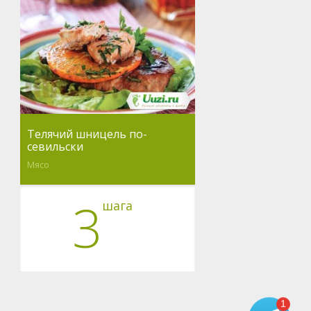
Телячий шницель по-
севильски
Мясо
3
шага
1