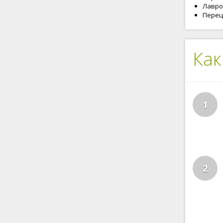
Лавров
Перец
Как
1
2