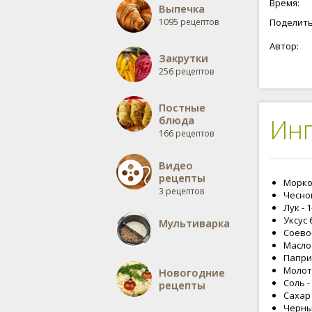
Время:
Выпечка
1095 рецептов
Поделить
Автор:
Закрутки
256 рецептов
Постные
блюда
Ин
166 рецептов
Видео
рецепты
Морков
3 рецептов
Чеснок
Лук - 
Уксус 
Мультиварка
Соево
Масло 
Паприк
Молот
Новогодние
Соль -
рецепты
Сахар 
Черны