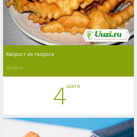
Хворост из творога
Десерты
4
шага