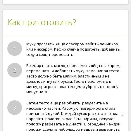
Как приготовить?
Муку просеять. Яйца с сахаром взбить венчиком
1
или миксером. Кефир слегка подогреть, добавить
соду и соль, перемешать.
В кефир влить масло, переложить яйца с сахаром,
2
перемешать и добавлять муку, замешивая тесто.
Тесто должно быть мягким, эластичным и не
должно липнуть к рукам. Тесто переложить в
миску, прикрыть полотенцем и убрать в сторону
минут на 30.
Затем тесто еще раз обмять, разделить на
3
несколько частей. Рабочую поверхность стола
присыпать мукой. Каждый кусок раскатать в пласт,
нарезать полоски около 3 см ширины, каждую
полоску разрезать на 2 части. В середине каждой
полоски сделать небольшой надрез и вывернуть