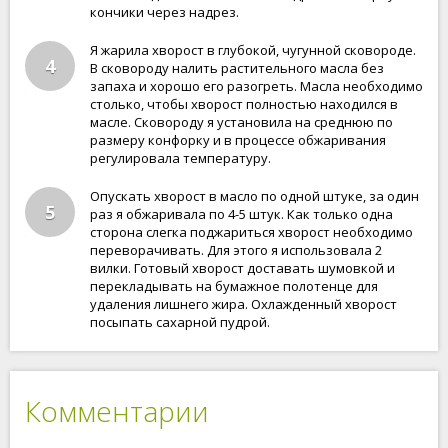
кончики через надрез.
Я жарила хворост в глубокой, чугунной сковороде.
4
В сковороду налить растительного масла без
запаха и хорошо его разогреть. Масла необходимо
столько, чтобы хворост полностью находился в
масле. Сковороду я установила на среднюю по
размеру конфорку и в процессе обжаривания
регулировала температуру.
Опускать хворост в масло по одной штуке, за один
5
раз я обжаривала по 4-5 штук. Как только одна
сторона слегка поджариться хворост необходимо
переворачивать. Для этого я использовала 2
вилки. Готовый хворост доставать шумовкой и
перекладывать на бумажное полотенце для
удаления лишнего жира. Охлажденный хворост
посыпать сахарной пудрой.
Комментарии