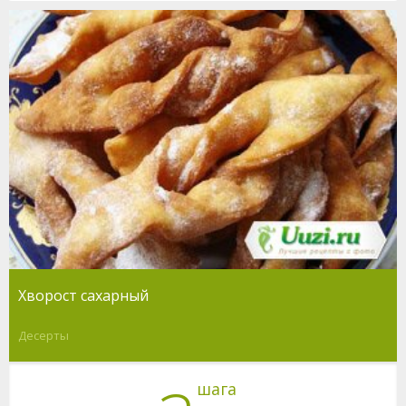
Хворост сахарный
Десерты
шага