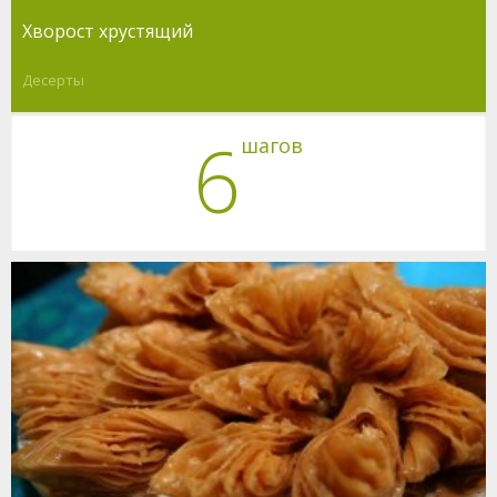
Хворост хрустящий
Десерты
6
шагов