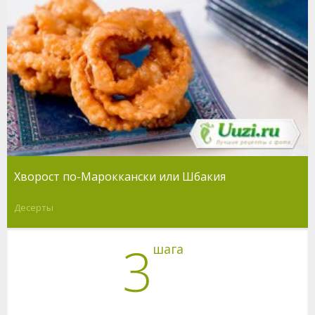
Хворост по-Мароккански или Шбакия
Десерты
3
шага