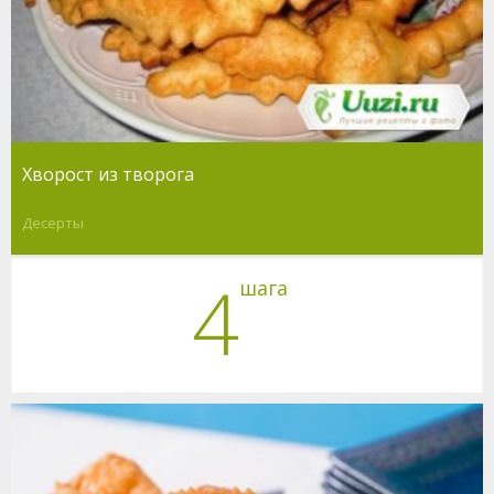
Хворост из творога
Десерты
4
шага