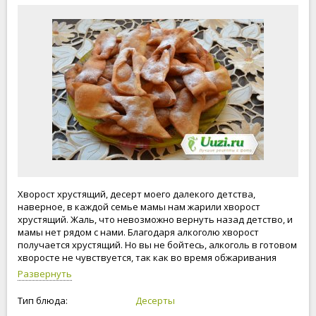
Хворост хрустящий, десерт моего далекого детства,
наверное, в каждой семье мамы нам жарили хворост
хрустящий. Жаль, что невозможно вернуть назад детство, и
мамы нет рядом с нами. Благодаря алкоголю хворост
получается хрустящий. Но вы не бойтесь, алкоголь в готовом
хворосте не чувствуется, так как во время обжаривания
уничтожается весь аромат и спирт. Если вы все такие не
Развернуть
желаете добавлять алкогольные напитки, то вполне можно
обойтись и без алкоголя. Наслаждайтесь!
Тип блюда:
Десерты