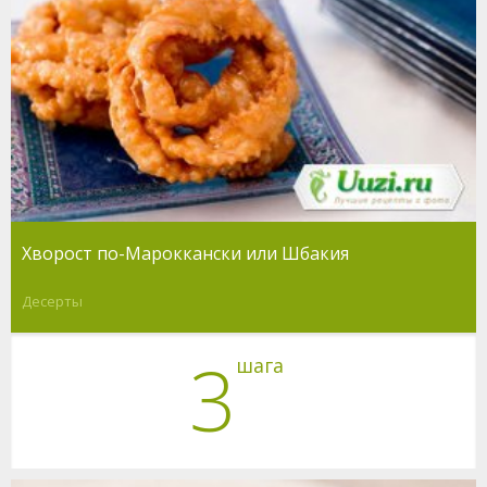
Хворост по-Мароккански или Шбакия
Десерты
3
шага