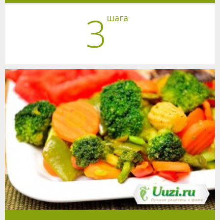
3
шага