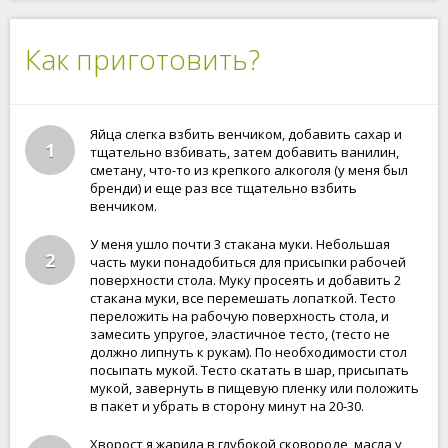
Как приготовить?
Яйца слегка взбить венчиком, добавить сахар и
1
тщательно взбивать, затем добавить ванилин,
сметану, что-то из крепкого алкоголя (у меня был
бренди) и еще раз все тщательно взбить
венчиком.
У меня ушло почти 3 стакана муки. Небольшая
2
часть муки понадобиться для присыпки рабочей
поверхности стола. Муку просеять и добавить 2
стакана муки, все перемешать лопаткой. Тесто
переложить на рабочую поверхность стола, и
замесить упругое, эластичное тесто, (тесто не
должно липнуть к рукам). По необходимости стол
посыпать мукой. Тесто скатать в шар, присыпать
мукой, завернуть в пищевую пленку или положить
в пакет и убрать в сторону минут на 20-30.
Хворост я жарила в глубокой сковороде, масла у