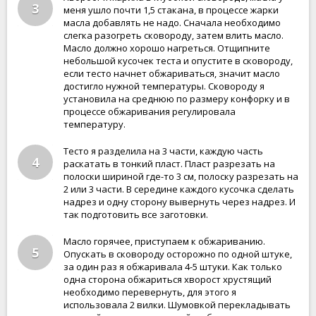
3
меня ушло почти 1,5 стакана, в процессе жарки
масла добавлять не надо. Сначала необходимо
слегка разогреть сковороду, затем влить масло.
Масло должно хорошо нагреться. Отщипните
небольшой кусочек теста и опустите в сковороду,
если тесто начнет обжариваться, значит масло
достигло нужной температуры. Сковороду я
установила на среднюю по размеру конфорку и в
процессе обжаривания регулировала
температуру.
Тесто я разделила на 3 части, каждую часть
4
раскатать в тонкий пласт. Пласт разрезать на
полоски шириной где-то 3 см, полоску разрезать на
2 или 3 части. В середине каждого кусочка сделать
надрез и одну сторону вывернуть через надрез. И
так подготовить все заготовки.
Масло горячее, приступаем к обжариванию.
5
Опускать в сковороду осторожно по одной штуке,
за один раз я обжаривала 4-5 штуки. Как только
одна сторона обжариться хворост хрустящий
необходимо перевернуть, для этого я
использовала 2 вилки. Шумовкой перекладывать