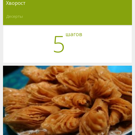
Хворост
Десерты
5
шагов