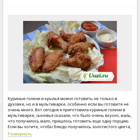
Куриные голени и крылья можно готовить не только в
духовке, но и в мультиварке, особенно если вы готовите не
очень много. Вот сегодня я приготовила куриные голени в
мультиварке, сыновья сказали, что было очень вкусно, жаль,
что получилось мало, пришлось готовить еще одну порцию.
Если вы хотите, чтобы блюдо получилось золотистого цвета,
то можно снять клапан, чтобы испарялась влага. Подавайте
Развернуть
куриные голени и крылья как самостоятельное блюдо или с