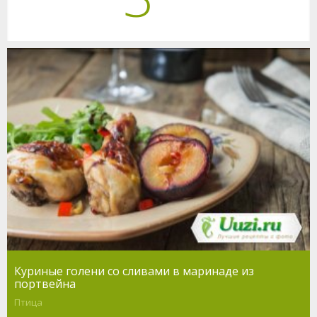
Куриные голени со сливами в маринаде из
портвейна
Птица