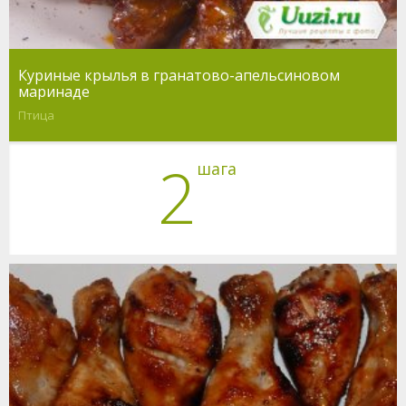
Куриные крылья в гранатово-апельсиновом
маринаде
Птица
2
шага