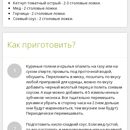
Кетчуп томатный острый - 2-3 столовые ложки.
Мед - 2 столовые ложки.
Горчица - 2 столовые ложки.
Соевый соус - 2 столовые ложки.
Как приготовить?
Куриные голени и крылья опалить на газу или на
1
сухом спирте, промыть под проточной водой,
обсушить. Переложить в миску, посыпать по вкусу
любой приправой для курицы, можно по вкусу
добавить черный молотый перец и полить соевым
соусом. А еще можно добавить 4-5 измельченных
зубчиков чеснока. Все тщательно перемешать
руками и убрать в сторону часа на 2 (чем дольше
они будут мариноваться, тем вкуснее они будут).
Периодически перемешивать.
Подготовить кисло-сладкий соус. Если мед густой,
2
то его растопить в микроволновке или на водяной