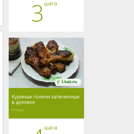
3
шага
Куриные голени запеченные
в духовке
Птица
шага