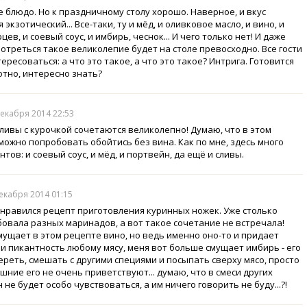
 блюдо. Но к праздничному столу хорошо. Наверное, и вкус
 экзотический... Все-таки, ту и мёд, и оливковое масло, и вино, и
цев, и соевый соус, и имбирь, чеснок... И чего только нет! И даже
мотреться такое великолепие будет на столе превосходно. Все гости
ересоваться: а что это такое, а что это такое? Интрига. Готовится
отно, интересно знать?
декабря 2014 22:53
ливы с курочкой сочетаются великолепно! Думаю, что в этом
можно попробовать обойтись без вина. Как по мне, здесь много
тов: и соевый соус, и мёд, и портвейн, да ещё и сливы.
декабря 2014 01:15
нравился рецепт приготовления куринных ножек. Уже столько
овала разных маринадов, а вот такое сочетание не встречала!
мущает в этом рецепте вино, но ведь именно оно-то и придает
 и пикантность любому мясу, меня вот больше смущает имбирь - его
ереть, смешать с другими специями и посыпать сверху мясо, просто
шние его не очень приветствуют... думаю, что в смеси других
 не будет особо чувствоваться, а им ничего говорить не буду...?!