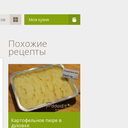
тов
Моя кухня
Похожие
рецепты
Картофельное пюре в
духовке