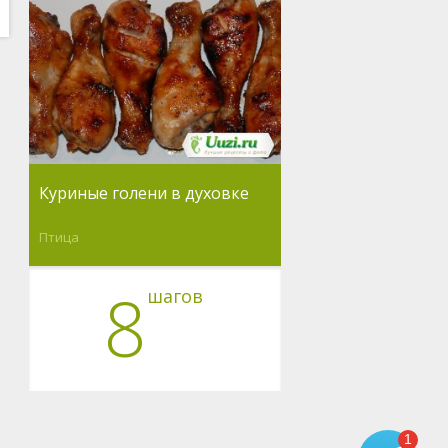
Куриные голени в духовке
Птица
8
шагов
1