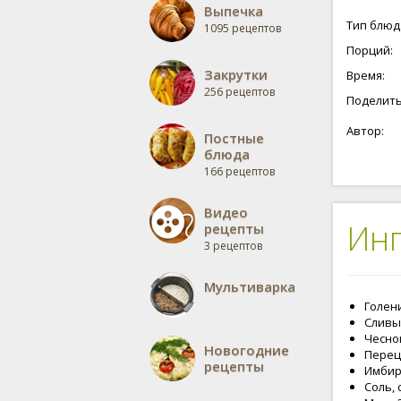
Выпечка
Тип блюд
1095 рецептов
Порций:
Закрутки
Время:
256 рецептов
Поделить
Автор:
Постные
блюда
166 рецептов
Видео
Ин
рецепты
3 рецептов
Мультиварка
Голени
Сливы 
Чеснок
Новогодние
Перец 
рецепты
Имбирь
Соль, 