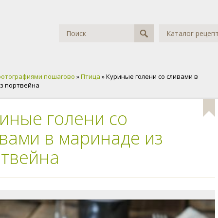
Каталог рецеп
фотографиями пошагово
»
Птица
» Куриные голени со сливами в
з портвейна
иные голени со
вами в маринаде из
твейна