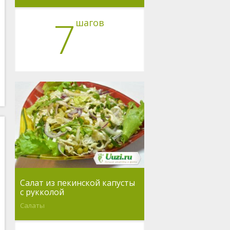
7
шагов
Салат из пекинской капусты
с рукколой
Салаты