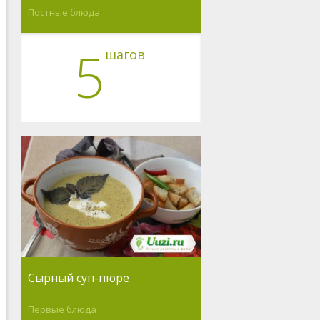
Постные блюда
5
шагов
Сырный суп-пюре
Первые блюда