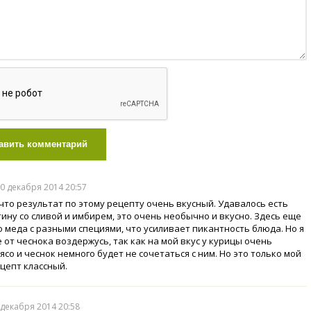
авить комментарий
30 декабря 2014 20:57
что результат по этому рецепту очень вкусный. Удавалось есть
тину со сливой и имбирем, это очень необычно и вкусно. Здесь еще
о меда с разными специями, что усиливает пикантность блюда. Но я
 от чеснока воздержусь, так как на мой вкус у курицы очень
ясо и чеснок немного будет не сочетаться с ним. Но это только мой
ецепт классный.
0 декабря 2014 20:58