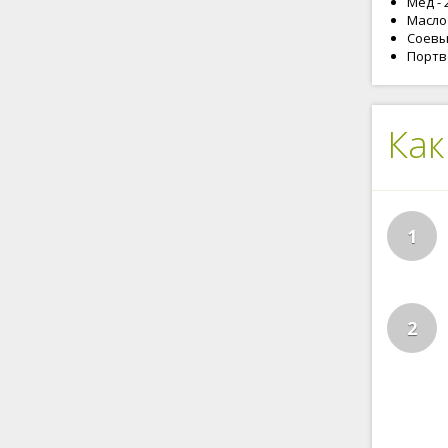
Мед - 
Масло 
Соевый
Портве
Как
1
2