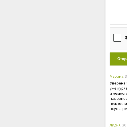
Отпр
Марина
, 
Уверена 
уже куря
и немног
наверное
нежное м
вкус, а р
Лидия
, 3