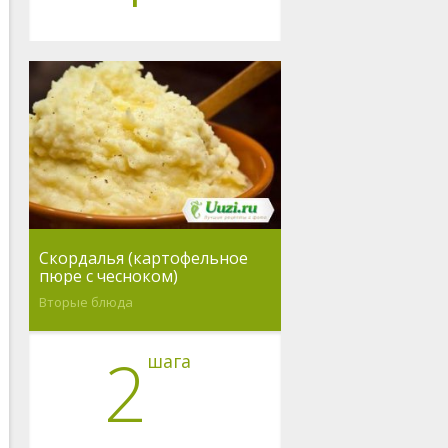
Скордалья (картофельное
пюре с чесноком)
Вторые блюда
2
шага