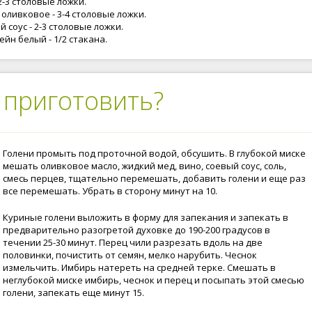
2-3 столовые ложки.
оливковое - 3-4 столовые ложки.
 соус - 2-3 столовые ложки.
йн белый - 1/2 стакана.
 приготовить?
Голени промыть под проточной водой, обсушить. В глубокой миске
мешать оливковое масло, жидкий мед, вино, соевый соус, соль,
смесь перцев, тщательно перемешать, добавить голени и еще раз
все перемешать. Убрать в сторону минут на 10.
Куриные голени выложить в форму для запекания и запекать в
предварительно разогретой духовке до 190-200 градусов в
течении 25-30 минут. Перец чили разрезать вдоль на две
половинки, почистить от семян, мелко нарубить. Чеснок
измельчить. Имбирь натереть на средней терке. Смешать в
неглубокой миске имбирь, чеснок и перец и посыпать этой смесью
голени, запекать еще минут 15.