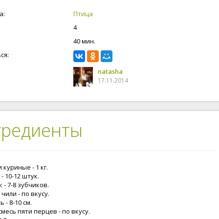
а:
Птица
4
40 мин.
ся:
natasha
17.11.2014
гредиенты
 куриные - 1 кг.
- 10-12 штук.
 - 7-8 зубчиков.
чили - по вкусу.
 - 8-10 см.
смесь пяти перцев - по вкусу.