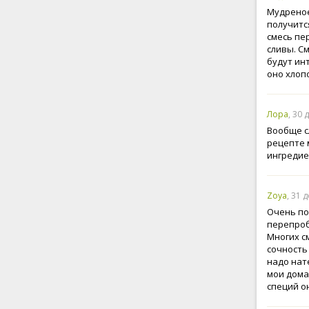
Мудреное
получится
смесь пер
сливы. С
будут инт
оно хлоп
Лора
, 30 
Вообще с
рецепте 
ингредиен
Zoya
, 31 
Очень по
перепроб
Многих с
сочность
надо нат
мои дома
специй он