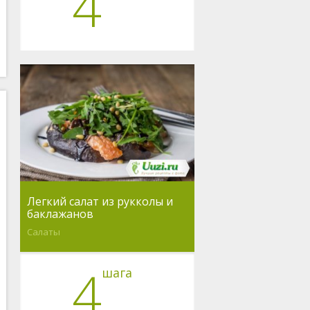
4
Легкий салат из рукколы и
баклажанов
Салаты
4
шага