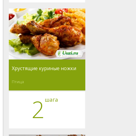
Хрустящие куриные ножки
Птица
2
шага