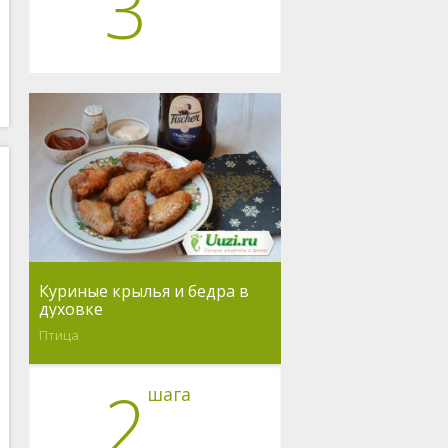
3
Куриные крылья и бедра в
духовке
Птица
2
шага