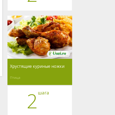
Хрустящие куриные ножки
Птица
2
шага