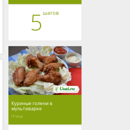
5
шагов
Куриные голени в
мультиварке
Птица