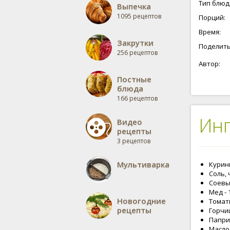
Тип блюд
Выпечка
1095 рецептов
Порций:
Время:
Закрутки
Поделить
256 рецептов
Автор:
Постные
блюда
166 рецептов
Ин
Видео
рецепты
3 рецептов
Мультиварка
Курины
Соль, 
Соевый
Мед - 
Новогодние
Томатн
рецепты
Горчиц
Паприк
Масло 