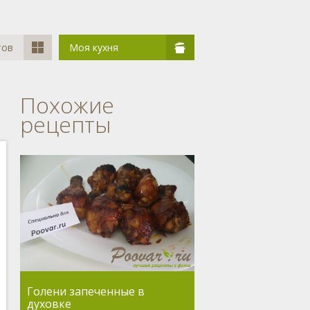
тов
Моя кухня
Похожие
рецепты
Голени запеченные в
духовке