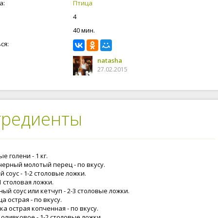
а:
Птица
4
40 мин.
ся:
natasha
27.02.2015
гредиенты
е голени - 1 кг.
черный молотый перец - по вкусу.
 соус - 1-2 столовые ложки.
1 столовая ложки.
ый соус или кетчуп - 2-3 столовые ложки.
а острая - по вкусу.
а острая копченная - по вкусу.
оливковое - 1-2 столовые ложки.