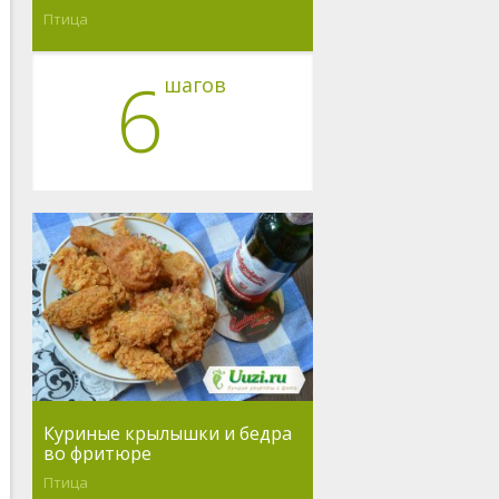
Птица
6
шагов
Куриные крылышки и бедра
во фритюре
Птица