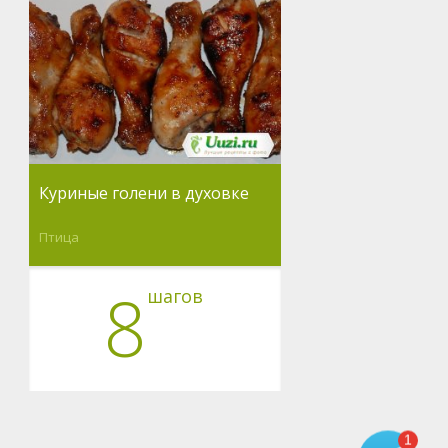
Куриные голени в духовке
Птица
8
шагов
1