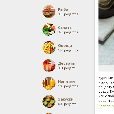
Рыба
330 рецептов
Салаты
326 рецептов
Овощи
186 рецептов
Десерты
351 рецепт
Куриные 
Напитки
исключени
105 рецептов
рецепту 
бедра. К
или с лю
Закуски
рецептов
603 рецепта
Разверн