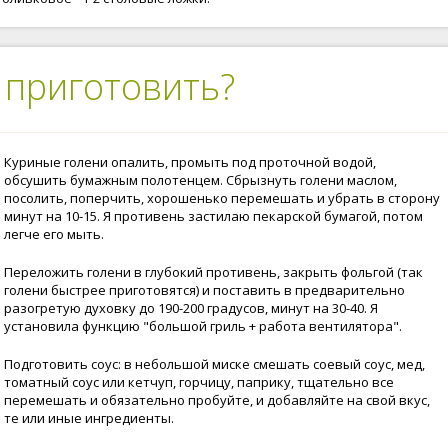
 приготовить?
Куриные голени опалить, промыть под проточной водой,
обсушить бумажным полотенцем. Сбрызнуть голени маслом,
посолить, поперчить, хорошенько перемешать и убрать в сторону
минут на 10-15. Я противень застилаю пекарской бумагой, потом
легче его мыть.
Переложить голени в глубокий противень, закрыть фольгой (так
голени быстрее приготовятся) и поставить в предварительно
разогретую духовку до 190-200 градусов, минут на 30-40. Я
установила функцию "большой гриль + работа вентилятора".
Подготовить соус: в небольшой миске смешать соевый соус, мед,
томатный соус или кетчуп, горчицу, паприку, тщательно все
перемешать и обязательно пробуйте, и добавляйте на свой вкус,
те или иные ингредиенты.