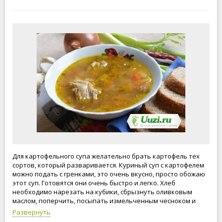
Для картофельного супа желательно брать картофель тех
сортов, который разваривается. Куриный суп с картофелем
можно подать с гренками, это очень вкусно, просто обожаю
этот суп. Готовятся они очень быстро и легко. Хлеб
необходимо нарезать на кубики, сбрызнуть оливковым
маслом, поперчить, посыпать измельченным чесноком и
подсушить в горячей духовке или даже в сковороде.
Развернуть
Рекомендую!