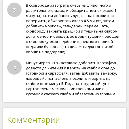
В сковороде разогреть смесь из сливочного и
3
растительного масла и обжарить чеснок около 1
минуты, затем добавить лук, слегка посолить и
поперчить, обжаривать около 4-5 минут, затем
добавить морковь, сельдерей, перемешать,
сковороду закрыть крышкой и тушить на слабом
до готовности овощей, во время тушения овощей
в сковороду можно добавить немного горячей
воды или бульона, (это делается для того, чтобы
овощи не подгорели).
Минут через 30 в кастрюлю добавить картофель,
4
довести до кипения и варить на слабом огне до
готовности картофеля, затем добавить зажарку,
лавровый лист, зелень, посолить и варить на
слабом огне минут 5. Подавать куриный суп с
картофелем с чесночными гренками или с
кусочком свежего хлеба и обязательно горячим.
Комментарии