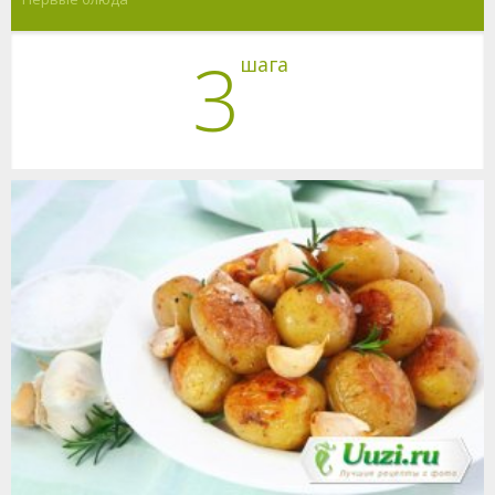
3
шага