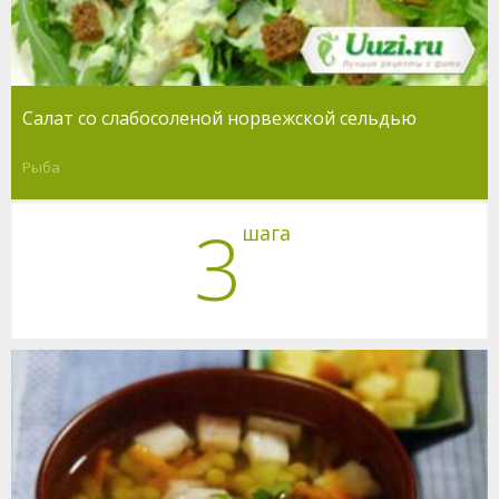
Салат со слабосоленой норвежской сельдью
Рыба
3
шага