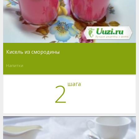
Кисель из смородины
Напитки
2
шага