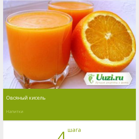
Овсяный кисель
Напитки
шага