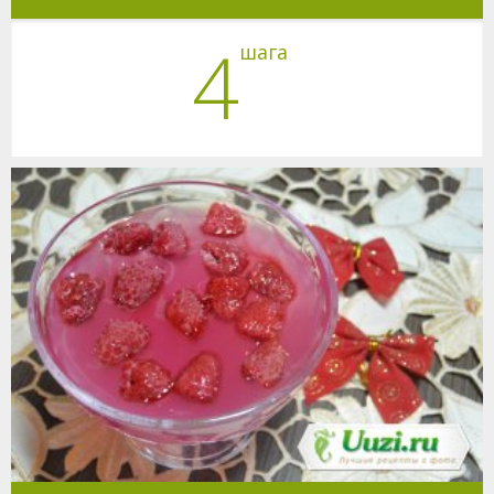
4
шага