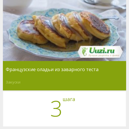
Французские оладьи из заварного теста
Закуски
3
шага