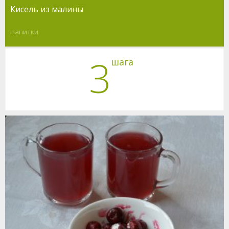
Кисель из малины
Напитки
3
шага