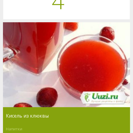
4
Кисель из клюквы
Напитки