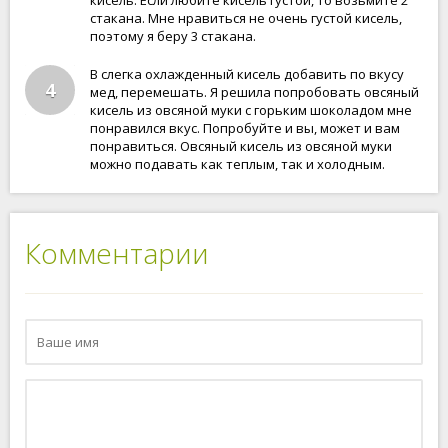
кисель. Если любите кисель густой, то возьмите 2
стакана. Мне нравиться не очень густой кисель,
поэтому я беру 3 стакана.
В слегка охлажденный кисель добавить по вкусу
4
мед, перемешать. Я решила попробовать овсяный
кисель из овсяной муки с горьким шоколадом мне
понравился вкус. Попробуйте и вы, может и вам
понравиться. Овсяный кисель из овсяной муки
можно подавать как теплым, так и холодным.
Комментарии