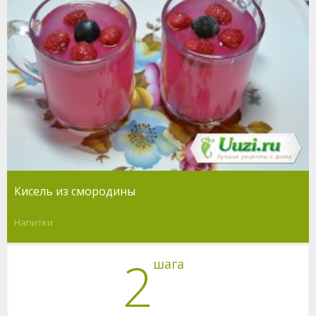
Кисель из смородины
Напитки
2
шага