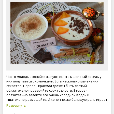
Часто молодые хозяйки жалуются, что молочный кисель у
них получается с комочками. Есть несколько маленьких
секретов. Первое - крахмал должен быть свежий,
обязательно проверяйте срок годности. Второе -
обязательно залейте его очень холодной водой и
тщательно размешайте. И конечно, же большую роль играет
красивая подача любого блюда. Добавляйте в молочный
Развернуть
кисель любимые ягоды или фрукты, и вы и ваши родные
получите не только вкусный и полезный напиток, но и