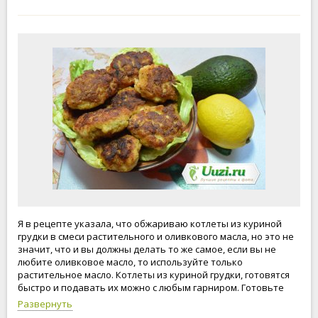
Я в рецепте указала, что обжариваю котлеты из куриной
грудки в смеси растительного и оливкового масла, но это не
значит, что и вы должны делать то же самое, если вы не
любите оливковое масло, то используйте только
растительное масло. Котлеты из куриной грудки, готовятся
быстро и подавать их можно с любым гарниром. Готовьте
вместе с нами, будьте счастливы и любимы!
Развернуть