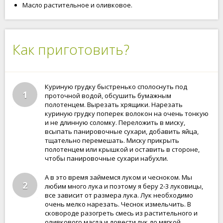
Масло растительное и оливковое.
Как приготовить?
Куриную грудку быстренько сполоснуть под
1
проточной водой, обсушить бумажным
полотенцем. Вырезать хрящики. Нарезать
куриную грудку поперек волокон на очень тонкую
и не длинную соломку. Переложить в миску,
всыпать панировочные сухари, добавить яйца,
тщательно перемешать. Миску прикрыть
полотенцем или крышкой и оставить в стороне,
чтобы панировочные сухари набухли.
А в это время займемся луком и чесноком. Мы
2
любим много лука и поэтому я беру 2-3 луковицы,
все зависит от размера лука. Лук необходимо
очень мелко нарезать. Чеснок измельчить. В
сковороде разогреть смесь из растительного и
оливкового масла и довести лук до мягкой