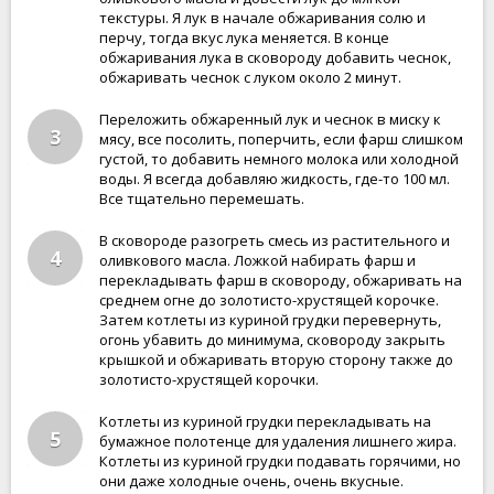
текстуры. Я лук в начале обжаривания солю и
перчу, тогда вкус лука меняется. В конце
обжаривания лука в сковороду добавить чеснок,
обжаривать чеснок с луком около 2 минут.
Переложить обжаренный лук и чеснок в миску к
3
мясу, все посолить, поперчить, если фарш слишком
густой, то добавить немного молока или холодной
воды. Я всегда добавляю жидкость, где-то 100 мл.
Все тщательно перемешать.
В сковороде разогреть смесь из растительного и
4
оливкового масла. Ложкой набирать фарш и
перекладывать фарш в сковороду, обжаривать на
среднем огне до золотисто-хрустящей корочке.
Затем котлеты из куриной грудки перевернуть,
огонь убавить до минимума, сковороду закрыть
крышкой и обжаривать вторую сторону также до
золотисто-хрустящей корочки.
Котлеты из куриной грудки перекладывать на
5
бумажное полотенце для удаления лишнего жира.
Котлеты из куриной грудки подавать горячими, но
они даже холодные очень, очень вкусные.