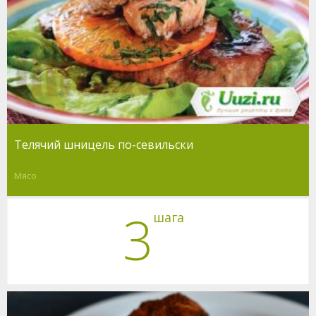
Телячий шницель по-севильски
Мясо
3
шага