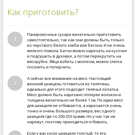
Как приготовить?
Панировочные сухари желательно приготовить
1
самостоятельно, так как они должны быть только
из черствого белого хлеба или батона. И не очень
мелкого помола. Батон можно нарезать на кусочки
и подсушить в духовке, а потом перекрутить на
мясорубке. Яйца взбить с молоком, можно слегка
посолить и поперчить.
А сейчас все внимание на мясо. Настоящий
2
венский шницель готовиться из телятины,
идеально для этого подходит телячья лопатка.
Мясо должно быть нарезано поперек волокон и
толщина желательно не более 1 см. По идеи мясо
для шницеля не отбивается, а нарезается очень
тонко и очень большого размера, вес одного
шницеля где-то 200-250 грамм. Но у нас так не
нарежут, поэтому приходиться отбивать.
Если у вас кусок шницеля толстый, то его