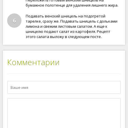
Переложить готовый венский шницель на
бумажное полотенце для удаления лишнего жира.
Подавать венский шницель на подогретой
6
тарелке, сразу же. Подавать шницель с дольками
лимона и свежим листовым салатом. А еще к
шницелю подают салат из картофеля. Рецепт
этого салата выложу в следующем посте.
Комментарии