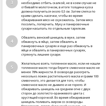
3
необходимо отбить скалкой, не в коем случае не
отбивайте молоточком, в итоге толщина куска
должна получиться около 0,5 см. Затем слегка по
краям сделать насечки, чтобы во время
обжаривания мясо не скукожилось. Затем мясо
посолить, поперчить. Муку и панировочные
сухари насыпать по отдельным тарелкам.
Обвалять венский шницель в муке, затем
4
обмакнуть в яйцо, затем обвалять в
панировочных сухарях и еще раз обмакнуть в
яйце и обвалять в панировочных сухарях,
стряхнуть лишние сухари.
Желательно взять топленное масло, если не нашли
5
топленное масло тогда берите сливочное масло не
менее 78% жирности. В сковороде разогреть
несколько ложек растительного масла и грамм 100
сливочного, это делается для того, чтобы
сливочное масло не дымило и не горело. И
обжаривать шницель на среднем огне с двух
сторон до золотисто-оранжевого цвета с
хрустящей корочкой. Во время обжаривания
шницель поливать жиром со сковороды.