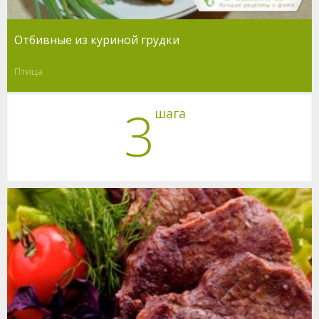
Отбивные из куриной грудки
Птица
3
шага