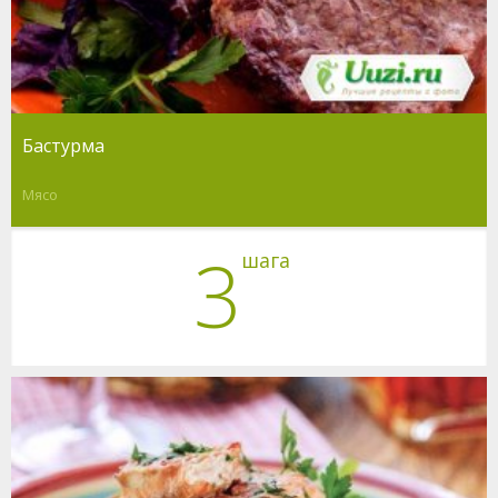
Бастурма
Мясо
3
шага