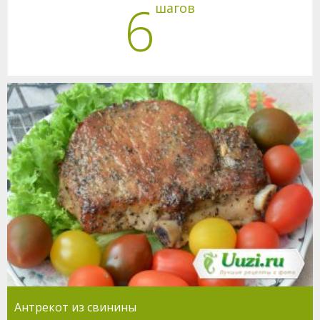
6
шагов
Антрекот из свинины