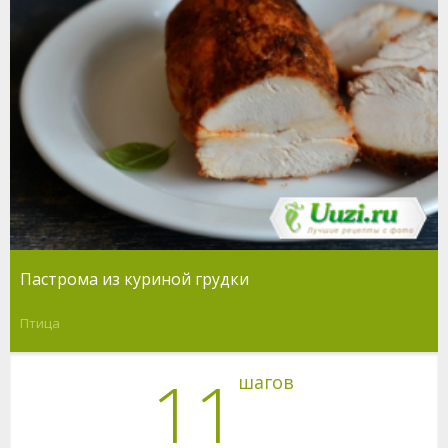
Пастрома из куриной грудки
Птица
11
шагов