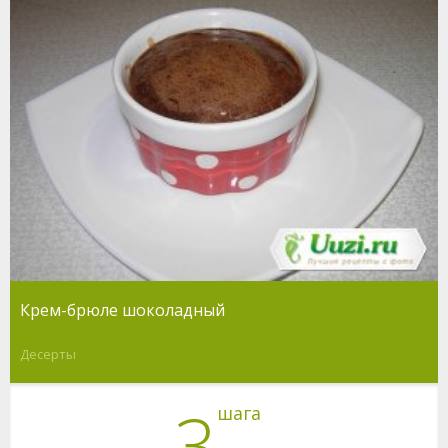
Крем-брюле шоколадный
Десерты
3
шага