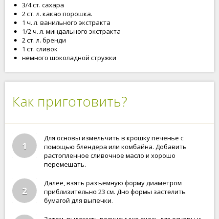
3/4 ст. сахара
2 ст. л. какао порошка.
1 ч. л. ванильного экстракта
1/2 ч. л. миндального экстракта
2 ст. л. бренди
1 ст. сливок
немного шоколадной стружки
Как приготовить?
Для основы измельчить в крошку печенье с
1
помощью блендера или комбайна. Добавить
растопленное сливочное масло и хорошо
перемешать.
Далее, взять разъемную форму диаметром
2
приблизительно 23 см. Дно формы застелить
бумагой для выпечки.