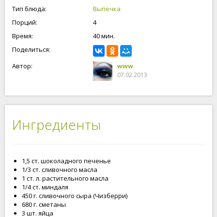
Готовьте вместе с poovar.ru
Тип блюда:
Выпечка
Порций:
4
Время:
40 мин.
Поделиться:
Автор:
www
07.02.2013
Ингредиенты
1,5 ст. шоколадного печенье
1/3 ст. сливочного масла
1 ст. л. растительного масла
1/4 ст. миндаля
450 г. сливочного сыра (Чизберри)
680 г. сметаны
3 шт. яйца