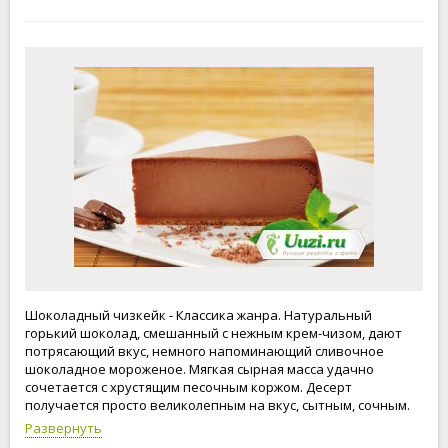
Шоколадный чизкейк - Классика жанра. Натуральный
горький шоколад, смешанный с нежным крем-чизом, дают
потрясающий вкус, немного напоминающий сливочное
шоколадное мороженое. Мягкая сырная масса удачно
сочетается с хрустящим песочным коржом. Десерт
получается просто великолепным на вкус, сытным, сочным.
Лучшее решение для любого сладкоежки. Порадуйте всех
Развернуть
ваших любимых людей таким изумительным десертом.