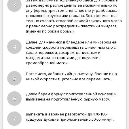
Затем, выложить полученную смесь для основы и
3
равномерно распределить ее исклю­чи­тель­но по
дну формы, при этом очень плотно утрамбовывая
с помощью кружки или стакана. Бока формы тща­
тель­но сма­зать столовой ложкой сли­воч­но­го масла
и равномерно рас­пре­де­лить плас­тин­ки миндаля
(именно по бокам формы).
Далее, для начинки в блендере или миксером на
4
средней скорости перемешать сливочный сыр с
какао порошком, сахаром, ванильным и
миндальным экстрактами до получения
кремообразной массы.
После чего, добавить яйца, сметану, бренди и на
5
низкой скорости тщательно все перемешать.
Далее берем форму с приготовленной основой и
6
выливаем на подготовленную сырную массу.
Выпекать в заранее разогретой до 170-180-
7
градусов духовке приблизительно 50-55 минут.