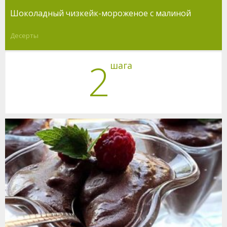
Шоколадный чизкейк-мороженое с малиной
Десерты
2
шага