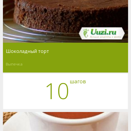
Шоколадный торт
Выпечка
10
шагов