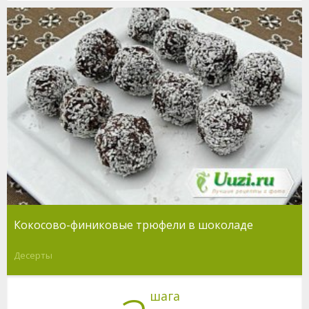
Кокосово-финиковые трюфели в шоколаде
Десерты
шага