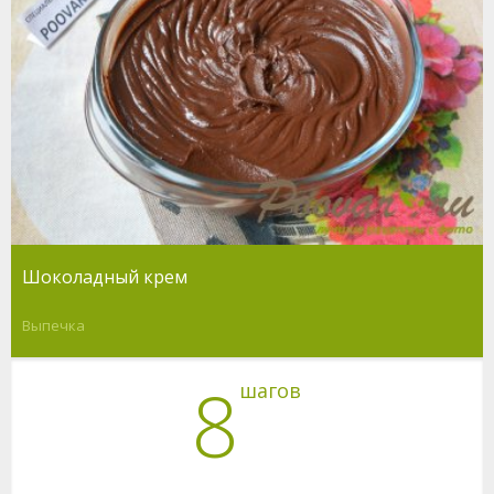
Шоколадный крем
Выпечка
8
шагов