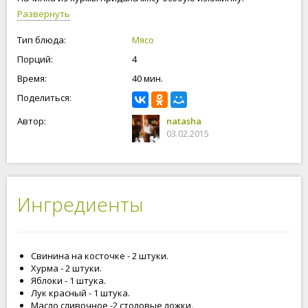
Рекомендую!
Развернуть
Тип блюда:
Мясо
Порций:
4
Время:
40 мин.
Поделиться:
Автор:
natasha
03.02.2015
Ингредиенты
Свинина на косточке - 2 штуки.
Хурма - 2 штуки.
Яблоки - 1 штука.
Лук красный - 1 штука.
Масло сливочное -2 столовые ложки.