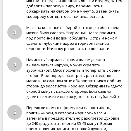
мягкой текстуры и добавить яблоки и хурму, затем
добавить паприку и зиру, перемешать и
обжаривать на слабом огне минут 5. Затем снять
сковороду с огня, чтобы начинка остыла.
Мясо на косточке выбирайте такое, чтобы в нем
3
можно было сделать "карманы" . Мясо промыть
под проточной водой, обсушить. Острым ножом
сделать глубокий надрез в горизонтальной
плоскости. Начинку разделить на две части.
Начинить "карманы" (начинка не должна
4
вываливаться наружу, можно скрепить
зубочисткой). Мясо посолить и поперчить с обеих
сторон. В сковороде разогреть растительное
масло и на сильном огне обжаривать мясо с обеих
сторон до золотистой корочки. Обжаривать где-то
около 2 минут с каждой стороны. Если сильно
дымит, включите вытяжку, но огонь не убавляйте.
Переложить мясо в форму или на противень,
5
полить жиром, в котором жарилось мясо и
запекать в предварительно разогретой духовке
до 240 градусов в течении 35-45 минут. Время
приготовления зависит от вашей духовки,