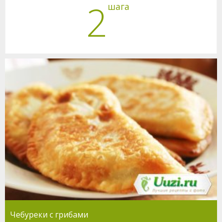
2
шага
Чебуреки с грибами