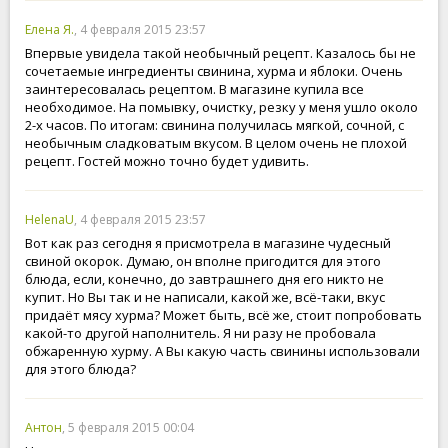
Елена Я.
, 4 февраля 2015 23:57
Впервые увидела такой необычный рецепт. Казалось бы не
сочетаемые ингредиенты свинина, хурма и яблоки. Очень
заинтересовалась рецептом. В магазине купила все
необходимое. На помывку, очистку, резку у меня ушло около
2-х часов. По итогам: свинина получилась мягкой, сочной, с
необычным сладковатым вкусом. В целом очень не плохой
рецепт. Гостей можно точно будет удивить.
HelenaU
, 4 февраля 2015 23:57
Вот как раз сегодня я присмотрела в магазине чудесный
свиной окорок. Думаю, он вполне пригодится для этого
блюда, если, конечно, до завтрашнего дня его никто не
купит. Но Вы так и не написали, какой же, всё-таки, вкус
придаёт мясу хурма? Может быть, всё же, стоит попробовать
какой-то другой наполнитель. Я ни разу не пробовала
обжаренную хурму. А Вы какую часть свинины использовали
для этого блюда?
Антон
, 5 февраля 2015 00:04