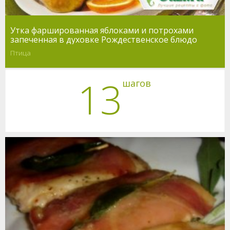
Утка фаршированная яблоками и потрохами
запеченная в духовке Рождественское блюдо
Птица
13
шагов