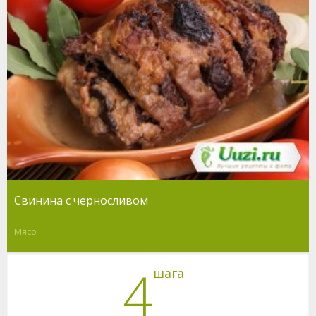
Свинина с черносливом
Мясо
4
шага