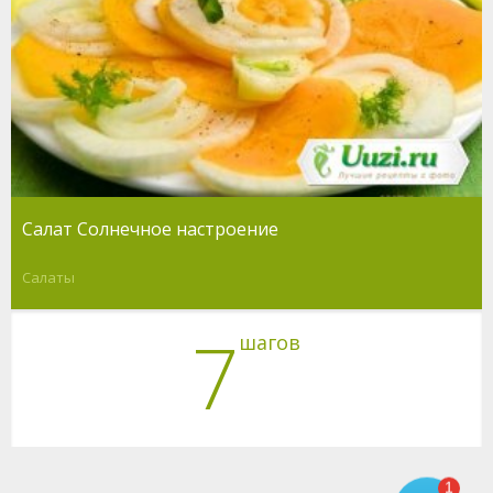
Cалат Солнечное настроение
Салаты
7
шагов
1