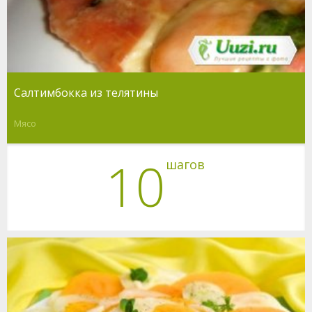
Салтимбокка из телятины
Мясо
10
шагов