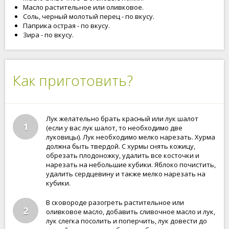
Масло растительное или оливковое.
Соль, черный молотый перец - по вкусу.
Паприка острая - по вкусу.
Зира - по вкусу.
Как приготовить?
Лук желательно брать красный или лук шалот
1
(если у вас лук шалот, то необходимо две
луковицы). Лук необходимо мелко нарезать. Хурма
должна быть твердой. С хурмы снять кожицу,
обрезать плодоножку, удалить все косточки и
нарезать на небольшие кубики. Яблоко почистить,
удалить сердцевину и также мелко нарезать на
кубики.
В сковороде разогреть растительное или
2
оливковое масло, добавить сливочное масло и лук,
лук слегка посолить и поперчить, лук довести до