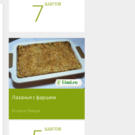
7
шагов
Лазанья с фаршем
Вторые блюда
шагов