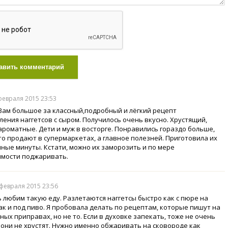
авить комментарий
 февраля 2015 23:53
Вам большое за классный,подробный и лёгкий рецепт
ления наггетсов с сыром. Получилось очень вкусно. Хрустящий,
ароматные. Дети и муж в восторге. Понравились гораздо больше,
что продают в супермаркетах, а главное полезней. Приготовила их
нные минуты. Кстати, можно их заморозить и по мере
мости поджаривать.
 февраля 2015 23:56
 любим такую еду. Разлетаются наггетсы быстро как с пюре на
так и под пиво. Я пробовала делать по рецептам, которые пишут на
ных приправах, но не то. Если в духовке запекать, тоже не очень
 они не хрустят. Нужно именно обжаривать на сковороде как