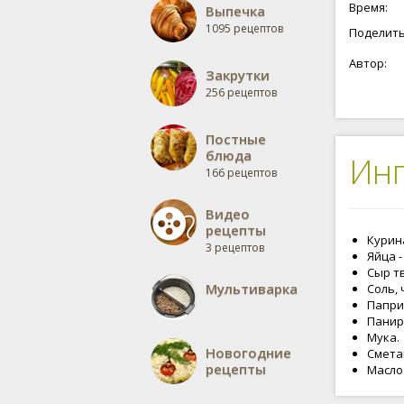
Время:
Выпечка
1095 рецептов
Поделить
Автор:
Закрутки
256 рецептов
Постные
блюда
Ин
166 рецептов
Видео
рецепты
Курина
3 рецептов
Яйца -
Сыр тв
Мультиварка
Соль, 
Паприк
Панир
Мука.
Новогодние
Сметан
рецепты
Масло