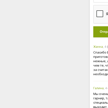
Отпр
Жанна
, 4
Спасибо 
приготов
нежные, 
чем те, 
за счита
необходи
Галина
, 4
Мы очень
гарнир, 
специаль
выходит,