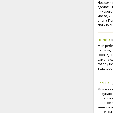
Неужели 
сделать,
никакого
масла, и
опыт). П
сильно л
HelenaU
, 
Мой ребё
решила, 
гораздо 
сама - с
голову н
тоже доб
Полина Г.
Мой муж 
покупаю 
побалова
простое,
меня цел
наггетсы.