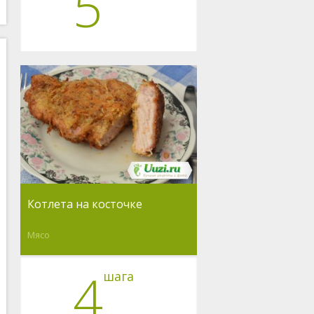
5
Котлета на косточке
Мясо
4
шага