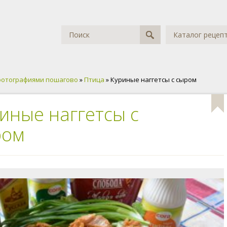
Каталог рецеп
фотографиями пошагово
»
Птица
» Куриные наггетсы с сыром
иные наггетсы с
ром