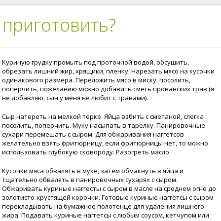
 приготовить?
Куриную грудку промыть под проточной водой, обсушить,
обрезать лишний жир, хрящики, пленку. Нарезать мясо на кусочки
одинакового размера. Переложить мясо в миску, посолить,
поперчить, пожеланию можно добавить смесь прованских трав (я
не добавляю, сын у меня не любит с травами).
Сыр натереть на мелкой терке. Яйца взбить с сметаной, слегка
посолить, поперчить. Муку насыпать в тарелку. Панировочные
сухари перемешать с сыром. Для обжаривания наггетсов
желательно взять фритюрницу, если фритюрницы нет, то можно
использовать глубокую сковороду. Разогреть масло.
Кусочки мяса обвалять в муке, затем обмакнуть в яйца и
тщательно обвалять в панировочных сухарях с сыром.
Обжаривать куриные наггесты с сыром в масле на среднем огне до
золотисто-хрустящей корочки. Готовые куриные наггетсы с сыром
перекладывать на бумажное полотенце для удаления лишнего
жира. Подавать куриные наггетсы с любым соусом, кетчупом или