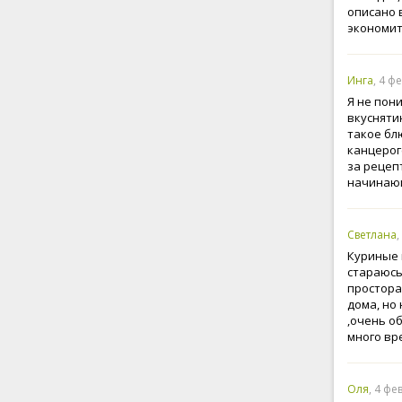
описано 
экономит
Инга
, 4 ф
Я не пон
вкусняти
такое бл
канцерог
за рецепт
начинающ
Светлана
,
Куриные 
стараюсь 
простора
дома, но
,очень о
много вр
Оля
, 4 фе