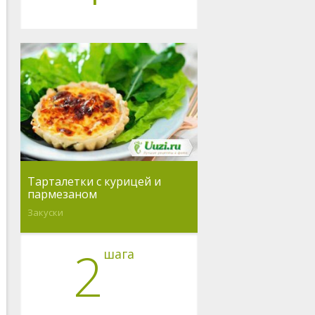
Тарталетки с курицей и
пармезаном
Закуски
2
шага