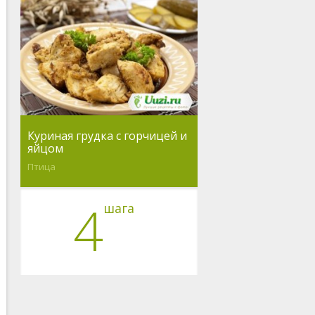
Куриная грудка с горчицей и
яйцом
Птица
4
шага