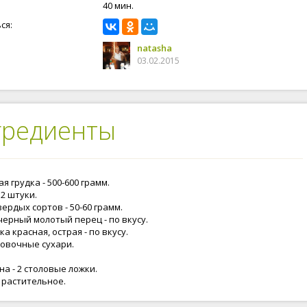
40 мин.
ся:
natasha
03.02.2015
гредиенты
я грудка - 500-600 грамм.
 2 штуки.
ердых сортов - 50-60 грамм.
черный молотый перец - по вкусу.
а красная, острая - по вкусу.
овочные сухари.
а - 2 столовые ложки.
 растительное.