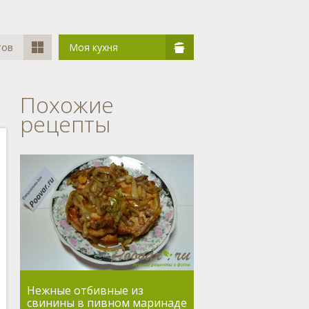
тов
Моя кухня
Похожие
рецепты
Нежные отбивные из
свинины в пивном маринаде