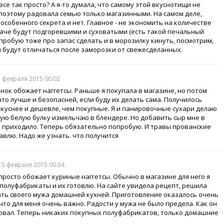
все так просто? А я-то думала, что самому этой вкуснотищи не
 поэтому радовала семью только магазинными. На самом деле,
 особенного секрета и нет. Главное - не экономить на количестве
наче будут подгоревшими и суховатыми (есть такой печальный
опробую тоже про запас сделать и в морозилку кинуть, посмотрим,
и будут отличаться после заморозки от свежесделанных.
5 февраля 2015 00:02
нок обожает наггетсы. Раньше я покупала в магазине, но потом
что лучше и безопасней, если буду их делать сама. Получилось
вкуснее и дешевле, чем покупные. Я и панировочные сухари делаю
ухую белую булку измельчаю в блендере. Но добавить сыр мне в
е приходило. Теперь обязательно попробую. И травы прованские
авлю. Надо же узнать. что получится
, 5 февраля 2015 00:04
просто обожает куриные наггетсы. Обычно в магазине для него я
полуфабрикаты и их готовлю. На сайте увидела рецепт, решила
ть своего мужа домашней кухней. Приготовление оказалось очень
 что для меня очень важно. Радости у мужа не было предела. Как он
овал. Теперь никаких покупных полуфабрикатов, только домашние