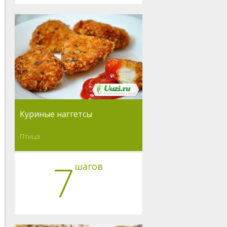
Куриные наггетсы
Птица
7
шагов