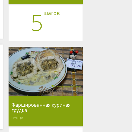
5
шагов
Фаршированная куриная
грудка
Птица