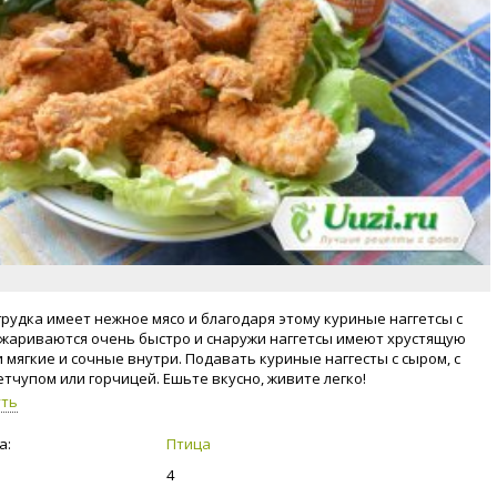
грудка имеет нежное мясо и благодаря этому куриные наггетсы с
жариваются очень быстро и снаружи наггетсы имеют хрустящую
и мягкие и сочные внутри. Подавать куриные наггесты с сыром, с
етчупом или горчицей. Ешьте вкусно, живите легко!
уть
а:
Птица
4