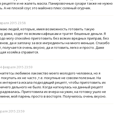
в рецепте и не жалеть масла. Панировочные сухари также не нужно
ь. А не плохой соус это майонез плюс соленый огурчик.
евраля 2015 23:58
имаю людей, которые, имея возможность готовить такую
ну дома, ходят по всяким кафешкам и тратят бешеные деньги. Я
юдо могу спокойно приготовить без всяких вредных приправ, без
енов, да и заплачу за все ингредиенты на много меньше. Спасибо
, получается очень вкусно, да и готовить легко и просто. Даже
ая хозяйка справится.
 4 февраля 2015 23:59
наггетсы любимое лакомство моего молодого человека, но я
покупать их не часто ,т.е. покупные не совсем полезные. На
х интернета искала подходящий рецепт, чтобы приготовить их
 ничего дельного не было. Когда наткнулась на данный рецепт
брадовалась. Приготовила их вчера на ужин, на готовку ушло не
емени, мой парень просто в восторге. Получилось очень вкусно.
враля 2015 23:59