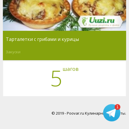
Тарталетки с грибами и курицы
Закуски
5
шагов
1
© 2019 - Poovar.ru Кулинарные рецепты.