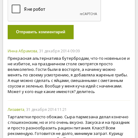
Отправить комментарий
Инна Абрамова
, 31 декабря 2014 09:09
Прекрасная альтернатива бутербродам, что-то новенькое и
не избитое, на праздничном столе смотрятся просто
великолепно. Гости были в восторге, а начинку можно
менять по своему усмотрению, я добавляла жареные грибы.
А еще можно сделать с яйцами, смешанными с сметанным
соусом и зеленью. Вообще у меня куча идей с начинками.
Может у кого еще какие имеются? делитесь
Лизавета
, 31 декабря 2014 11:21
Тарталетки просто обожаю. Сыра пармезана делал конечно
с пошехонским, но и это очень вкусно. Закуска и на праздник
и просто разнообразить рацион питания. Класс!! Всем
рекомендую. Готовится не долго, минимум затрат. Курицу