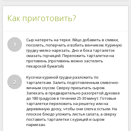
Как приготовить?
Сыр натереть на терке. Яйцо добавить в сливки,
1
посолить, поперчить и взбить венчиком. Куриную
грудку мелко нарезать. Дно и бока тарталеток
смазать горчицей. Переложить тарталетки на
противень (противень можно застелить
пекарской бумагой).
Кусочки куриной грудки разложить по
2
тарталеткам. Залить подготовленным сливочно-
яичным соусом. Сверху присыпать сыром.
Запекать в предварительно разогретой духовке
до 180 градусов в течении 25-30 минут. Готовые
тарталетки переложить на решетку или на
деревянную доску, чтобы они слегка остыли. На
плоское блюдо уложить листья салата, а сверху
поставить тарталетки с курицей и сыром
пармезан.