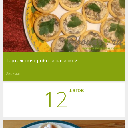
Тарталетки с рыбной начинкой
Закуски
12
шагов