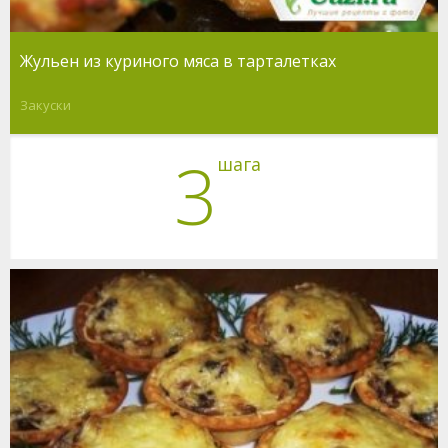
Жульен из куриного мяса в тарталетках
Закуски
3
шага