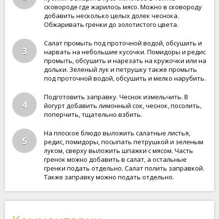
сковороде где жарилось мясо. Можно в сковороду
добавить несколько целых долек чеснока.
Обжаривать гренки до золотистого цвета.
Салат промыть под проточной водой, обсушить и
3
нарвать на небольшие кусочки. Помидоры и редис
промыть, обсушить и нарезать на кружочки или на
дольки. Зеленый лук и петрушку также промыть
под проточной водой, обсушить и мелко нарубить.
Подготовить заправку. Чеснок измельчить. В
4
йогурт добавить лимонный сок, чеснок, посолить,
поперчить, тщательно взбить.
На плоское блюдо выложить салатные листья,
5
редис, помидоры, посыпать петрушкой и зеленым
луком, сверху выложить шпажки с мясом. Часть
гренок можно добавить в салат, а остальные
гренки подать отдельно. Салат полить заправкой.
Также заправку можно подать отдельно.