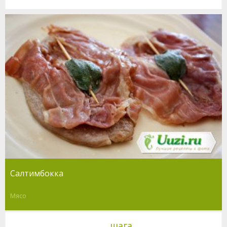
Салтимбокка
Мясо
шага