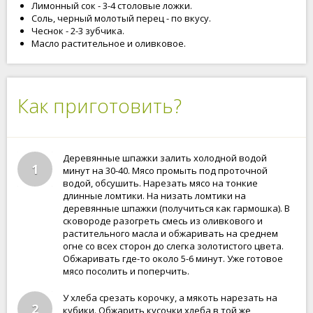
Лимонный сок - 3-4 столовые ложки.
Соль, черный молотый перец - по вкусу.
Чеснок - 2-3 зубчика.
Масло растительное и оливковое.
Как приготовить?
Деревянные шпажки залить холодной водой
1
минут на 30-40. Мясо промыть под проточной
водой, обсушить. Нарезать мясо на тонкие
длинные ломтики. На низать ломтики на
деревянные шпажки (получиться как гармошка). В
сковороде разогреть смесь из оливкового и
растительного масла и обжаривать на среднем
огне со всех сторон до слегка золотистого цвета.
Обжаривать где-то около 5-6 минут. Уже готовое
мясо посолить и поперчить.
У хлеба срезать корочку, а мякоть нарезать на
2
кубики. Обжарить кусочки хлеба в той же