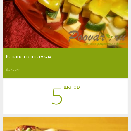
Канапе на шпажках
Закуски
5
шагов