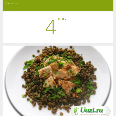
Закуски
4
шага