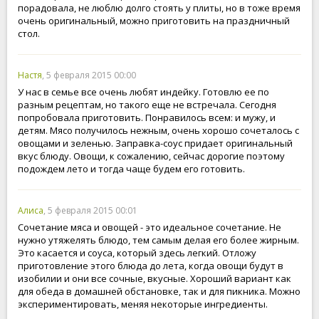
порадовала, не люблю долго стоять у плиты, но в тоже время
очень оригинальный, можно приготовить на праздничный
стол.
Настя
, 5 февраля 2015 00:00
У нас в семье все очень любят индейку. Готовлю ее по
разным рецептам, но такого еще не встречала. Сегодня
попробовала приготовить. Понравилось всем: и мужу, и
детям. Мясо получилось нежным, очень хорошо сочеталось с
овощами и зеленью. Заправка-соус придает оригинальный
вкус блюду. Овощи, к сожалению, сейчас дорогие поэтому
подождем лето и тогда чаще будем его готовить.
Алиса
, 5 февраля 2015 00:01
Сочетание мяса и овощей - это идеальное сочетание. Не
нужно утяжелять блюдо, тем самым делая его более жирным.
Это касается и соуса, который здесь легкий. Отложу
приготовление этого блюда до лета, когда овощи будут в
изобилии и они все сочные, вкусные. Хороший вариант как
для обеда в домашней обстановке, так и для пикника. Можно
экспериментировать, меняя некоторые ингредиенты.