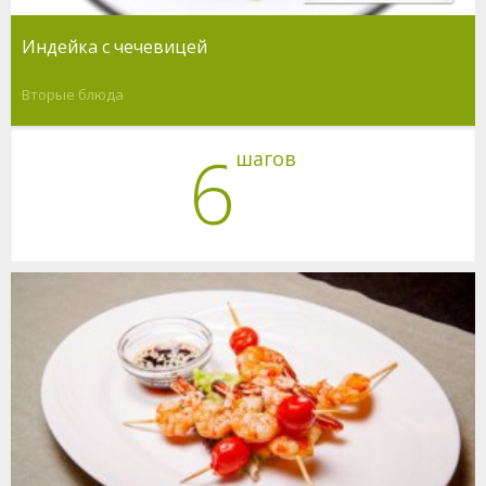
Индейка с чечевицей
Вторые блюда
6
шагов