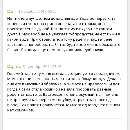
Маня
, 31 декабря 2014 00:25
Нет ничего лучше, чем домашняя еда. Ведь во-первых, ты
знаешь из чего она приготовлена, а во-вторых, она
приготовлена с душой. Вот по этому и вкус у нее совсем
другой. Муж вообще не уважает субпродукты, не ест их ни в
каком виде. Приготовила по этому рецепту паштет, еле
заставила попробовать. Ел так будто всю жизнь обожал это
блюдо. Я иногда еще немного укропчика добавляю.
Марина
, 31 декабря 2014 02:46
Говяжий паштет у меня всегда ассоциируется с праздником.
Мама готовила его очень часто и по любому поводу. Делала
она его в масляной оболочке, а мне это не нравилось. И вот
когда я сама стала хозяйкой начала пробовать разные
рецепты паштета. Ваш рецепт очень вкусный, но я печень
не прокручиваю через мясорубку, а тру на на терке ( для
пюре). Так паштет получается на много однороднее и в нем
нет комочков.