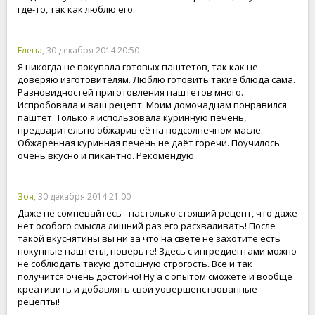
где-то, так как люблю его.
Елена
, 30 декабря 2014 20:50
Я никогда не покупала готовых паштетов, так как не
доверяю изготовителям. Люблю готовить такие блюда сама.
Разновидностей приготовления паштетов много.
Испробовала и ваш рецепт. Моим домочадцам понравился
паштет. Только я использовала куринную печень,
предварительно обжарив её на подсолнечном масле.
Обжаренная куринная печень не даёт горечи. Поучилось
очень вкусно и пикантно. Рекомендую.
Зоя
, 30 декабря 2014 21:00
Даже не сомневайтесь - настолько стоящий рецепт, что даже
нет особого смысла лишний раз его расхваливать! После
такой вкуснятины вы ни за что на свете не захотите есть
покупные паштеты, поверьте! Здесь с ингредиентами можно
не соблюдать такую дотошную строгость. Все и так
получится очень достойно! Ну а с опытом сможете и вообще
креативить и добавлять свои уовершенствованные
рецепты!