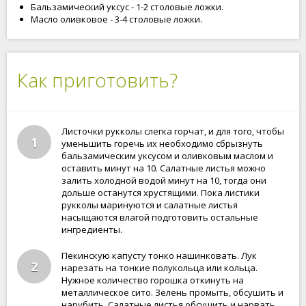
Бальзамический уксус - 1-2 столовые ложки.
Масло оливковое - 3-4 столовые ложки.
Как приготовить?
Листочки рукколы слегка горчат, и для того, чтобы
1
уменьшить горечь их необходимо сбрызнуть
бальзамическим уксусом и оливковым маслом и
оставить минут на 10. Салатные листья можно
залить холодной водой минут на 10, тогда они
дольше останутся хрустящими. Пока листики
рукколы маринуются и салатные листья
насыщаются влагой подготовить остальные
ингредиенты.
Пекинскую капусту тонко нашинковать. Лук
2
нарезать на тонкие полукольца или кольца.
Нужное количество горошка откинуть на
металлическое сито. Зелень промыть, обсушить и
нарубить. Салатные листья обсушить и нарвать