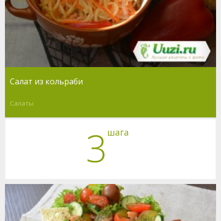
Салат из кольраби
Салаты
3
шага