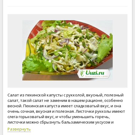
Салат из пекинской капусты с рукколой, вкусный, полезный
салат, такой салат не заменим в нашем рационе, особенно
весной. Пекинская капуста имеет сладковатый вкус, и она
очень сочная, вкусная и полезная. Листочки рукколы имеют
слега горьковатый вкус, и чтобы уменьшить горечь,
листочки можно сбрызнуть бальзамическим уксусом и
оливковым маслом. Бальзамический уксус можно заменить
Развернуть
винным или яблочным уксусом. Ешьте вкусно, живите легко!