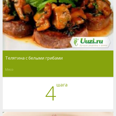
Телятина с белыми грибами
Мясо
4
шага