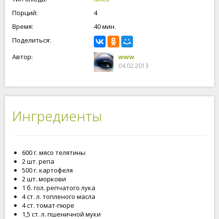
Порций:
4
Время:
40 мин.
Поделиться:
Автор:
www
04.02.2013
Ингредиенты
600 г. мясо телятины
2 шт. репа
500 г. картофеля
2 шт. моркови
1 б. гол. репчатого лука
4 ст. л. топленого масла
4 ст. томат-пюре
1,5 ст. л. пшеничной муки