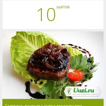
10
шагов
Телятина, тушеная с солеными огурцами