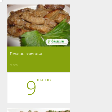
Печень говяжья
Мясо
9
шагов