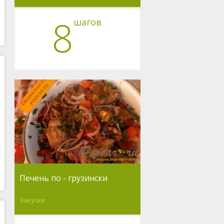
8
шагов
Печень по - грузински
Закуски