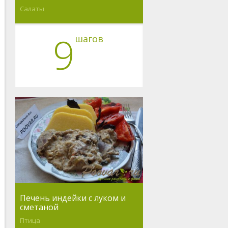
Салаты
9
шагов
Печень индейки с луком и
сметаной
Птица