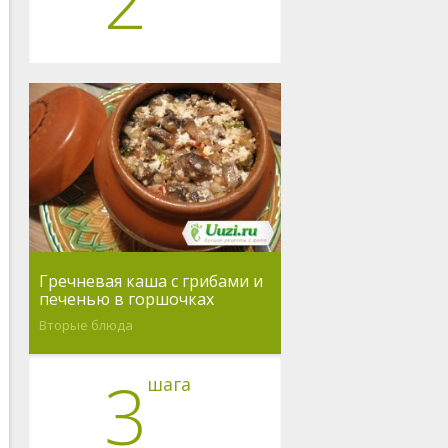
2
Гречневая каша с грибами и
печенью в горшочках
Вторые блюда
3
шага