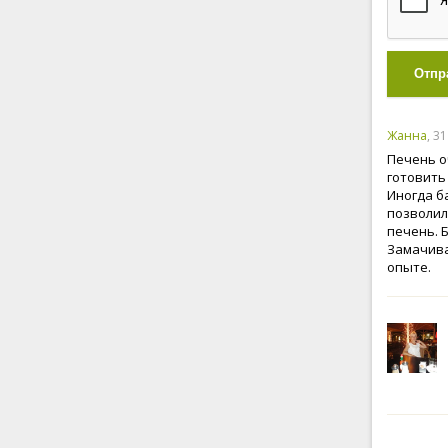
Отпр
Жанна
, 3
Печень о
готовить
Иногда б
позволил
печень. 
Замачива
опыте.