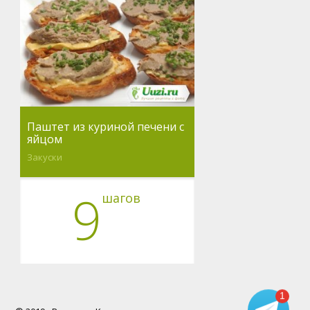
Паштет из куриной печени с
яйцом
Закуски
9
шагов
1