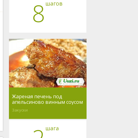
8
шагов
Жареная печень под
апельсиново винным соусом
Закуски
шага