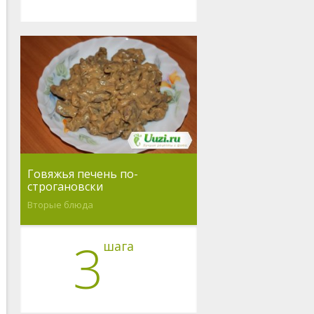
Говяжья печень по-
строгановски
Вторые блюда
3
шага