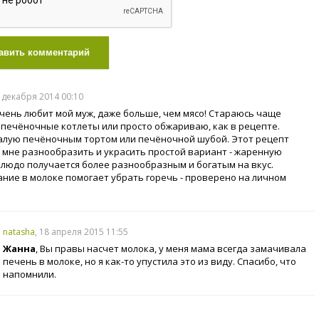
авить комментарий
1 декабря 2014 00:10
чень любит мой муж, даже больше, чем мясо! Стараюсь чаще
 печёночные котлеты или просто обжариваю, как в рецепте.
алую печёночным тортом или печёночной шубой. Этот рецепт
 мне разнообразить и украсить простой вариант - жаренную
Блюдо получается более разнообразным и богатым на вкус.
ние в молоке помогает убрать горечь - проверено на личном
natasha
, 18 апреля 2015 11:55
Жанна
, Вы правы насчет молока, у меня мама всегда замачивала
печень в молоке, но я как-то упустила это из виду. Спасибо, что
напомнили.