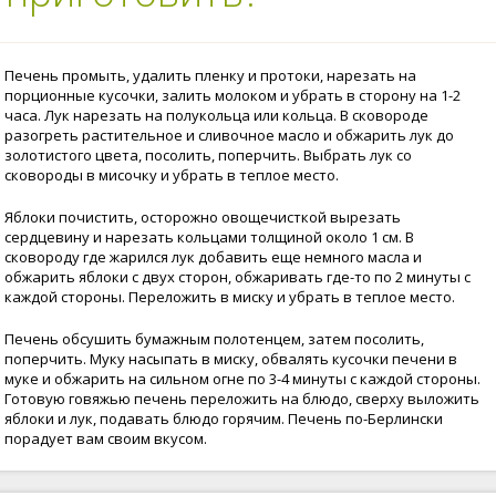
Печень промыть, удалить пленку и протоки, нарезать на
порционные кусочки, залить молоком и убрать в сторону на 1-2
часа. Лук нарезать на полукольца или кольца. В сковороде
разогреть растительное и сливочное масло и обжарить лук до
золотистого цвета, посолить, поперчить. Выбрать лук со
сковороды в мисочку и убрать в теплое место.
Яблоки почистить, осторожно овощечисткой вырезать
сердцевину и нарезать кольцами толщиной около 1 см. В
сковороду где жарился лук добавить еще немного масла и
обжарить яблоки с двух сторон, обжаривать где-то по 2 минуты с
каждой стороны. Переложить в миску и убрать в теплое место.
Печень обсушить бумажным полотенцем, затем посолить,
поперчить. Муку насыпать в миску, обвалять кусочки печени в
муке и обжарить на сильном огне по 3-4 минуты с каждой стороны.
Готовую говяжью печень переложить на блюдо, сверху выложить
яблоки и лук, подавать блюдо горячим. Печень по-Берлински
порадует вам своим вкусом.