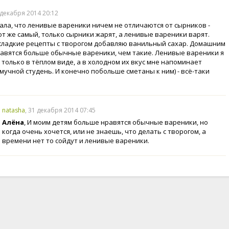
 декабря 2014 20:12
зала, что ленивые вареники ничем не отличаются от сырников -
от же самый, только сырники жарят, а ленивые вареники варят.
 сладкие рецепты с творогом добавляю ванильный сахар. Домашним
равятся больше обычные вареники, чем такие. Ленивые вареники я
ь только в тёплом виде, а в холодном их вкус мне напоминает
мучной студень. И конечно побольше сметаны к ним) - всё-таки
natasha
, 31 декабря 2014 07:45
Алёна
, И моим детям больше нравятся обычные вареники, но
когда очень хочется, или не знаешь, что делать с творогом, а
времени нет то сойдут и ленивые вареники.