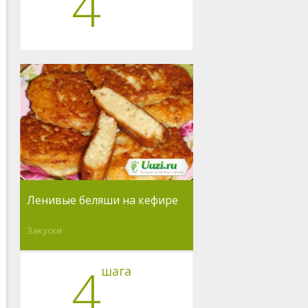
4
Ленивые беляши на кефире
Закуски
4
шага