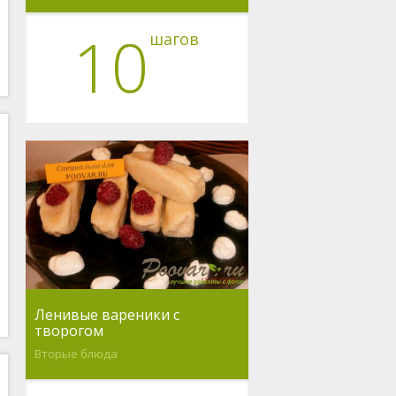
10
шагов
Ленивые вареники с
творогом
Вторые блюда