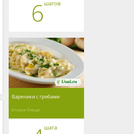
6
шагов
Вареники с грибами
Вторые блюда
шага