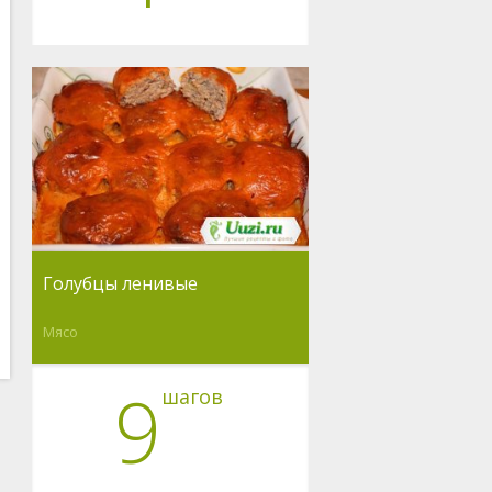
Голубцы ленивые
Мясо
9
шагов