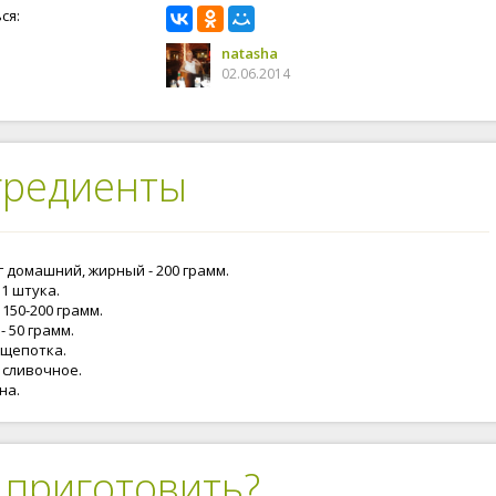
ся:
natasha
02.06.2014
гредиенты
г домашний, жирный - 200 грамм.
 1 штука.
 150-200 грамм.
- 50 грамм.
 щепотка.
 сливочное.
на.
 приготовить?