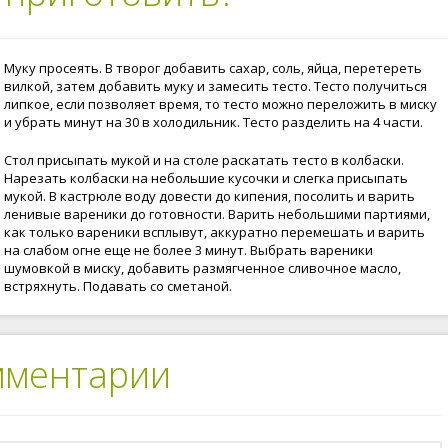
Муку просеять. В творог добавить сахар, соль, яйца, перетереть
вилкой, затем добавить муку и замесить тесто. Тесто получиться
липкое, если позволяет время, то тесто можно переложить в миску
и убрать минут на 30 в холодильник. Тесто разделить на 4 части.
Стол присыпать мукой и на столе раскатать тесто в колбаски.
Нарезать колбаски на небольшие кусочки и слегка присыпать
мукой. В кастрюле воду довести до кипения, посолить и варить
ленивые вареники до готовности. Варить небольшими партиями,
как только вареники всплывут, аккуратно перемешать и варить
на слабом огне еще не более 3 минут. Выбрать вареники
шумовкой в миску, добавить размягченное сливочное масло,
встряхнуть. Подавать со сметаной.
мментарии