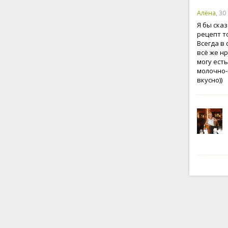
Алёна
, 30
Я бы ска
рецепт т
Всегда в
всё же н
могу ест
молочно-
вкусно))