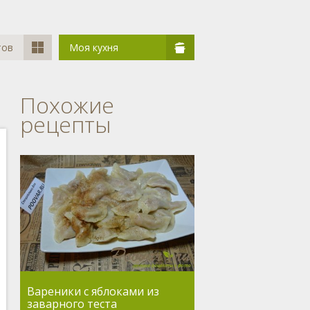
тов
Моя кухня
Похожие
рецепты
Вареники с яблоками из
заварного теста