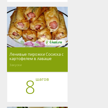
Ленивые пирожки Сосиска с
картофелем в лаваше
Закуски
8
шагов