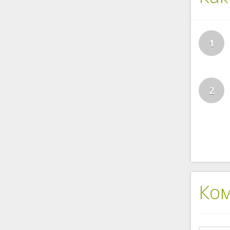
1
2
Ко