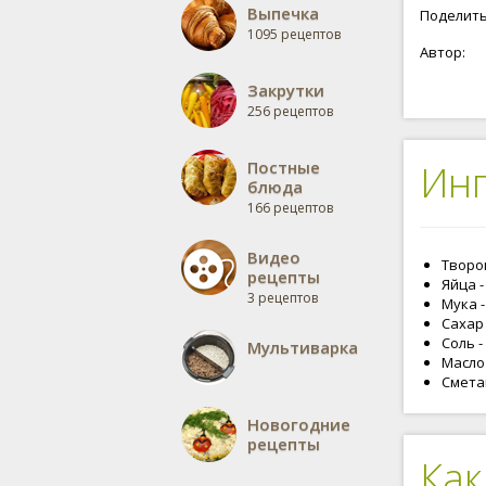
Выпечка
Поделить
1095 рецептов
Автор:
Закрутки
256 рецептов
Постные
Ин
блюда
166 рецептов
Видео
Творо
рецепты
Яйца -
3 рецептов
Мука -
Сахар 
Соль -
Мультиварка
Масло
Смета
Новогодние
рецепты
Как