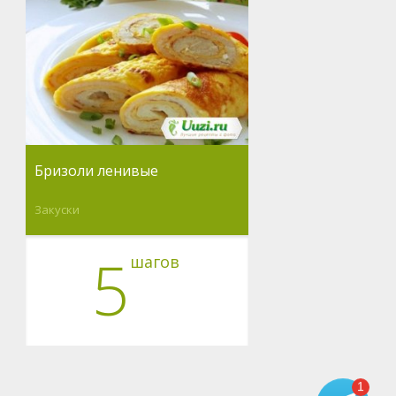
Бризоли ленивые
Закуски
5
шагов
1