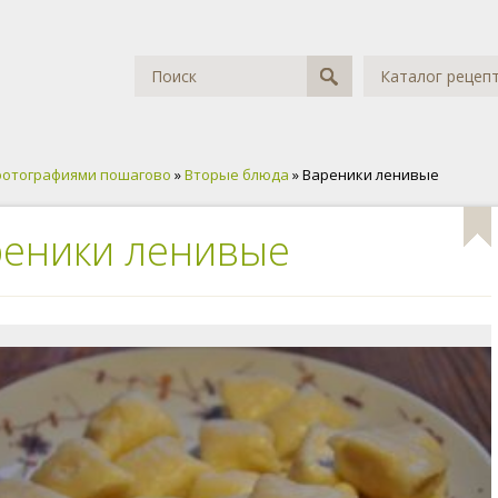
Каталог рецеп
фотографиями пошагово
»
Вторые блюда
» Вареники ленивые
еники ленивые