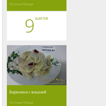
Постные блюда
9
шагов
Вареники с вишней
Постные блюда