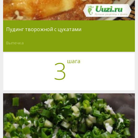
Пудинг творожной с цукатами
Выпечка
3
шага