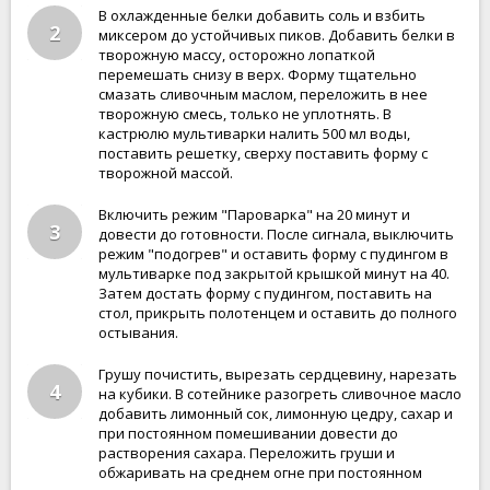
В охлажденные белки добавить соль и взбить
2
миксером до устойчивых пиков. Добавить белки в
творожную массу, осторожно лопаткой
перемешать снизу в верх. Форму тщательно
смазать сливочным маслом, переложить в нее
творожную смесь, только не уплотнять. В
кастрюлю мультиварки налить 500 мл воды,
поставить решетку, сверху поставить форму с
творожной массой.
Включить режим "Пароварка" на 20 минут и
3
довести до готовности. После сигнала, выключить
режим "подогрев" и оставить форму с пудингом в
мультиварке под закрытой крышкой минут на 40.
Затем достать форму с пудингом, поставить на
стол, прикрыть полотенцем и оставить до полного
остывания.
Грушу почистить, вырезать сердцевину, нарезать
4
на кубики. В сотейнике разогреть сливочное масло
добавить лимонный сок, лимонную цедру, сахар и
при постоянном помешивании довести до
растворения сахара. Переложить груши и
обжаривать на среднем огне при постоянном