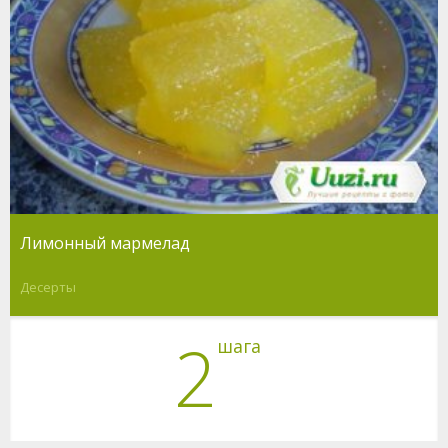
Лимонный мармелад
Десерты
2
шага