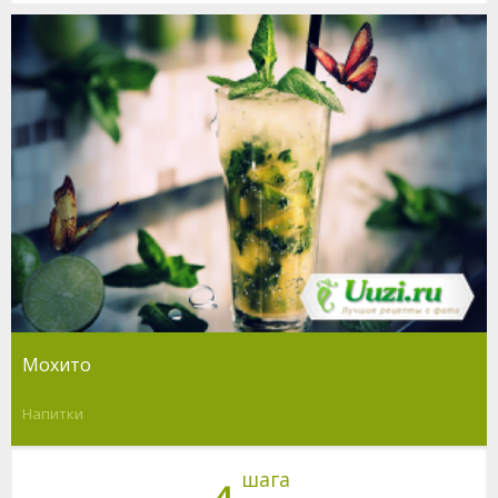
Мохито
Напитки
шага