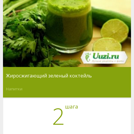
Жиросжигающий зеленый коктейль
Напитки
2
шага