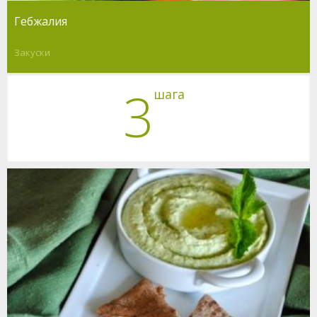
Гебжалия
Закуски
3
шага