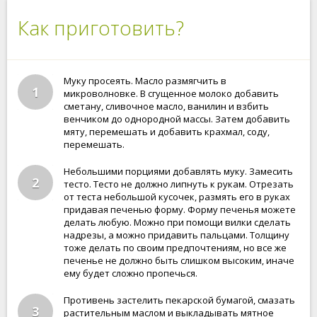
Как приготовить?
Муку просеять. Масло размягчить в
1
микроволновке. В сгущенное молоко добавить
сметану, сливочное масло, ванилин и взбить
венчиком до однородной массы. Затем добавить
мяту, перемешать и добавить крахмал, соду,
перемешать.
Небольшими порциями добавлять муку. Замесить
2
тесто. Тесто не должно липнуть к рукам. Отрезать
от теста небольшой кусочек, размять его в руках
придавая печенью форму. Форму печенья можете
делать любую. Можно при помощи вилки сделать
надрезы, а можно придавить пальцами. Толщину
тоже делать по своим предпочтениям, но все же
печенье не должно быть слишком высоким, иначе
ему будет сложно пропечься.
Противень застелить пекарской бумагой, смазать
3
растительным маслом и выкладывать мятное