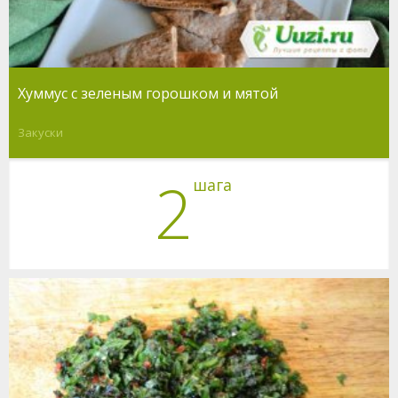
Хуммус с зеленым горошком и мятой
Закуски
2
шага