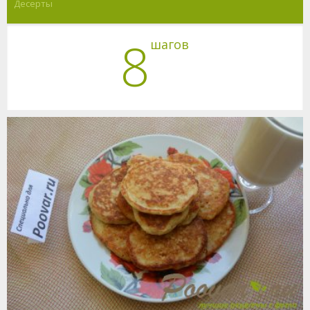
Десерты
8
шагов