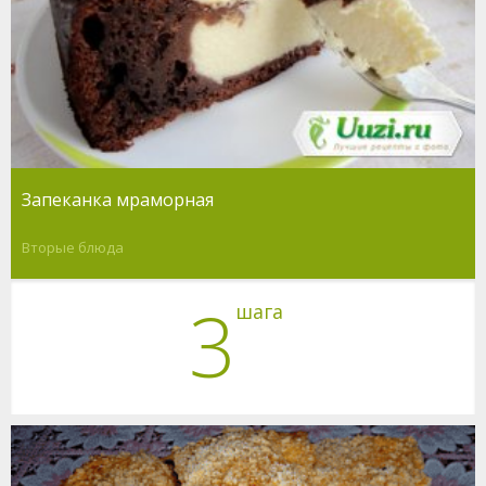
Запеканка мраморная
Вторые блюда
3
шага