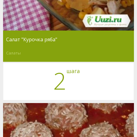
Салат "Курочка ряба"
Салаты
2
шага