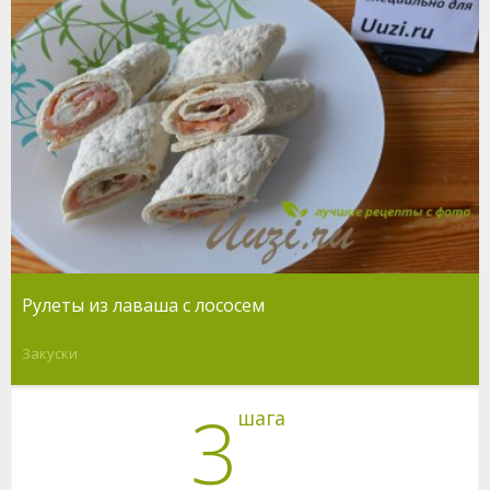
Рулеты из лаваша с лососем
Закуски
3
шага