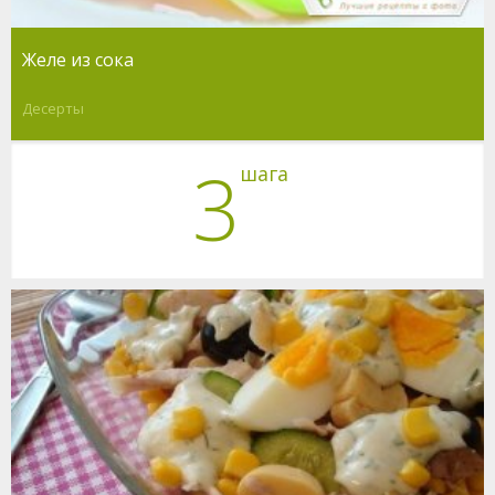
Желе из сока
Десерты
3
шага