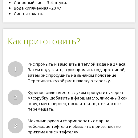
Лавровый лист - 3-4 штуки.
Вода кипяченная - 20 мл.
Листья салата.
Как приготовить?
Рис промыть и замочить в теплой воде на 2 часа.
1
Затем воду слить, а рис промыть под проточной,
затем рис просушить на льняном полотенце.
Пересыпать сухой рис в плоскую тарелку.
Куриное филе вместе с луком пропустить через
2
мясорубку. Добавить в фарш масло, лимонный сок,
воду, смесь перцев, посолить и тщательно все
перемешать.
Мокрыми руками сформировать с фарша
3
небольшие тефтели и обвалять в рисе, плотно
прижимая рис к тефтелям.