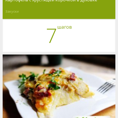
Закуски
7
шагов