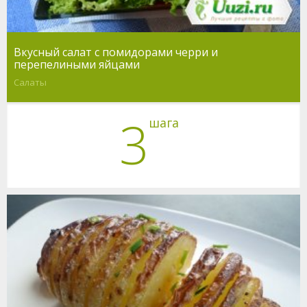
Вкусный салат с помидорами черри и
перепелиными яйцами
Салаты
3
шага