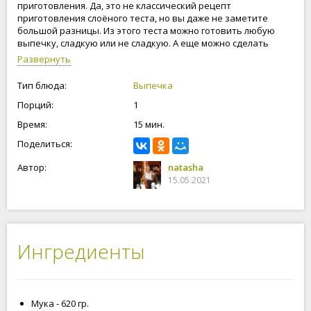
приготовления. Да, это не классический рецепт
приготовления слоёного теста, но вы даже не заметите
большой разницы. Из этого теста можно готовить любую
выпечку, сладкую или не сладкую. А еще можно сделать
пирожки и пожарить их на сковороде, даже не понадобиться
Развернуть
дополнительно масло. Количество ингредиентов можно
увеличь или уменьшить, но даже если у вас закончилась
Тип блюда:
Выпечка
начинка, а тесто осталось, тогда можно просто пожарить или
Порций:
1
запечь в духовке лепешки. А еще это тесто можно
заморозить как обычное слоеное тесто. Сделав один раз
Время:
15 мин.
такое тесто, вы будете его готовить постоянно.
Поделиться:
Автор:
natasha
15.05.2021
Ингредиенты
Мука - 620 гр.