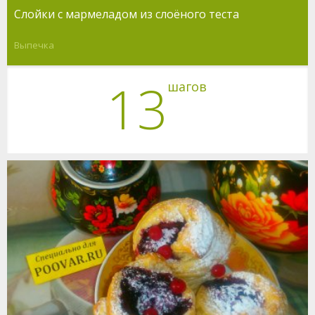
Слойки с мармеладом из слоёного теста
Выпечка
13
шагов