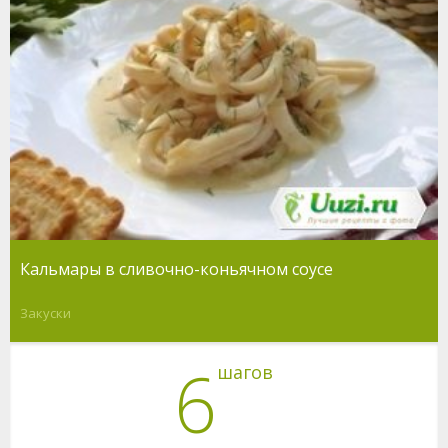
Кальмары в сливочно-коньячном соусе
Закуски
6
шагов