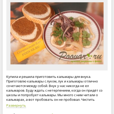
Купила и решила приготовить кальмары для внука.
Приготовлю кальмары с луком, лук и кальмары отлично
сочетаются между собой. Внук у нас никогда не ел
кальмаров. Буду ждать с нетерпением, когда он придёт со
школы и попробует кальмары. Мы много с ним читали о
кальмарах, а вот пробовать он не пробовал. Чистить
кальмары лучше всего, когда они немного подморожены. С
Развернуть
головы не забывайте удалить клюв. Главное кальмары не
переварить. Если их переварить, мясо кальмаров будет