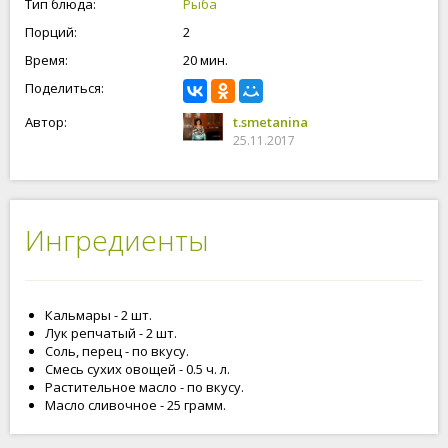
Тип блюда:
Рыба
жёсткое. Специи используйте по вкусу. Кальмары с луком,
Порций:
2
это очень вкусное блюдо! Приступим к приготовлению
кальмаров с луком!
Время:
20 мин.
Поделиться:
Автор:
t.smetanina
25.11.2017
Ингредиенты
Кальмары - 2 шт.
Лук репчатый - 2 шт.
Соль, перец - по вкусу.
Смесь сухих овощей - 0.5 ч. л.
Растительное масло - по вкусу.
Масло сливочное - 25 грамм.