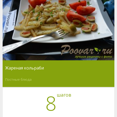
Жареная кольраби
Постные блюда
8
шагов