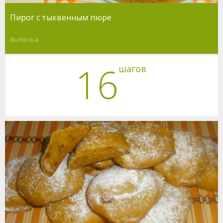
Пирог с тыквенным пюре
Выпечка
16
шагов