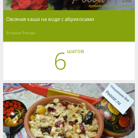
Овсяная каша на воде с абрикосами
Вторые блюда
6
шагов