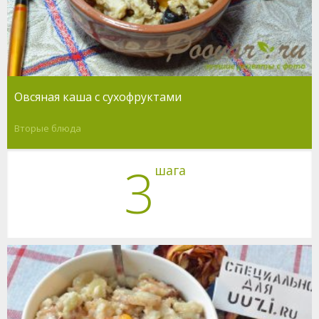
Овсяная каша с сухофруктами
Вторые блюда
3
шага