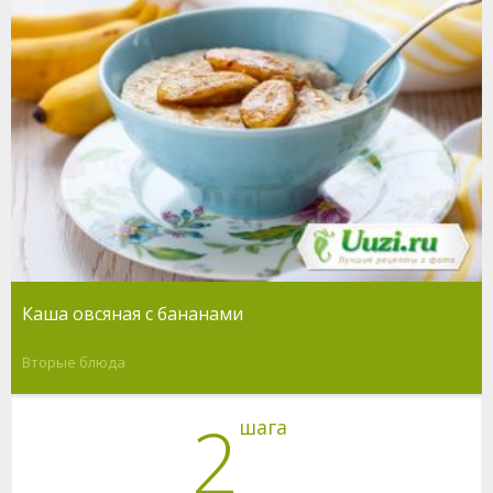
Каша овсяная с бананами
Вторые блюда
2
шага