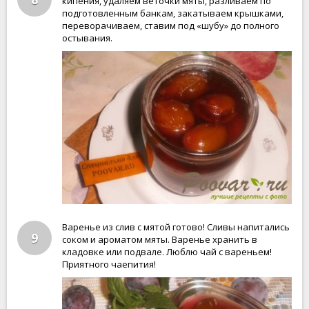
кипения, удаляем веточки мяты, разливаем по
подготовленным банкам, закатываем крышками,
переворачиваем, ставим под «шубу» до полного
остывания.
Варенье из слив с мятой готово! Сливы напитались
9
соком и ароматом мяты. Варенье хранить в
кладовке или подвале. Люблю чай с вареньем!
Приятного чаепития!