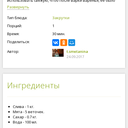
использовать свежую, чтоб после варки варенья, её было
легко убрать. Сливовое варенье получиться с приятным
Развернуть
ароматом мяты! Приступим к приготовлению варенья из
сливы с мятой!
Тип блюда:
Закрутки
Порций:
1
Время:
30 мин.
Поделиться:
Автор:
t.smetanina
24.09.2017
Ингредиенты
Слива - 1 кг.
Мята - 5 веточек.
Сахар - 0.7 кг.
Вода - 100 мл.