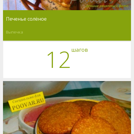
Печенье солёное
Выпечка
12
шагов