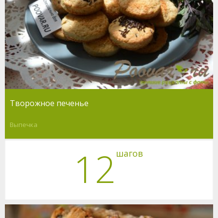
Творожное печенье
Выпечка
12
шагов