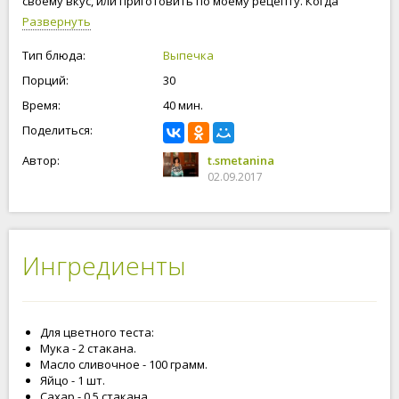
своему вкус, или приготовить по моему рецепту. Когда
будите выпекать печенье, самое главное не передержать
Развернуть
его в духовке. Приступим к приготовлению цветного
печенья!
Тип блюда:
Выпечка
Порций:
30
Время:
40 мин.
Поделиться:
Автор:
t.smetanina
02.09.2017
Ингредиенты
Для цветного теста:
Мука - 2 стакана.
Масло сливочное - 100 грамм.
Яйцо - 1 шт.
Сахар - 0.5 стакана.