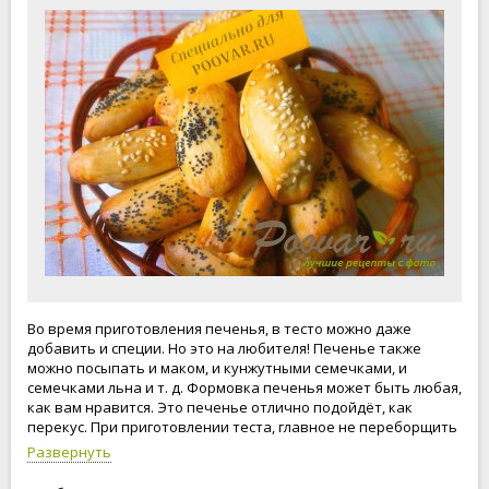
Во время приготовления печенья, в тесто можно даже
добавить и специи. Но это на любителя! Печенье также
можно посыпать и маком, и кунжутными семечками, и
семечками льна и т. д. Формовка печенья может быть любая,
как вам нравится. Это печенье отлично подойдёт, как
перекус. При приготовлении теста, главное не переборщить
с мукой. Приступим к приготовлению солёного печенья!
Развернуть