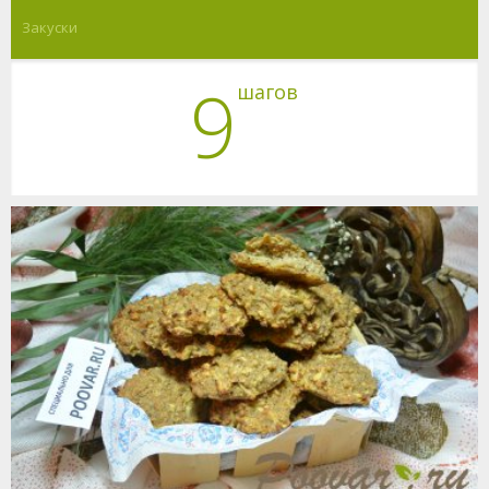
Закуски
9
шагов