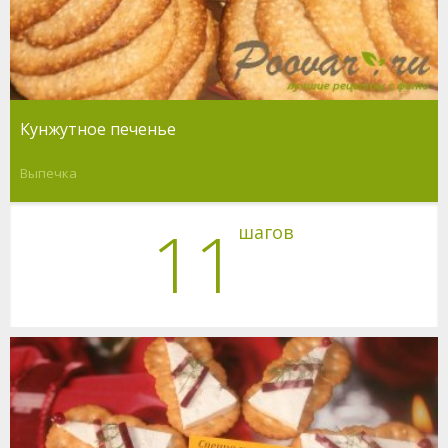
Кунжутное печенье
Выпечка
11
шагов