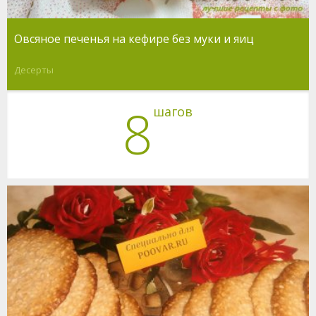
Овсяное печенья на кефире без муки и яиц
Десерты
8
шагов