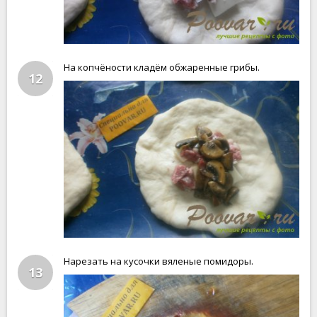
На копчёности кладём обжаренные грибы.
12
Нарезать на кусочки вяленые помидоры.
13