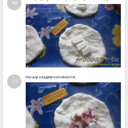
10
На сыр кладём копчёности.
11