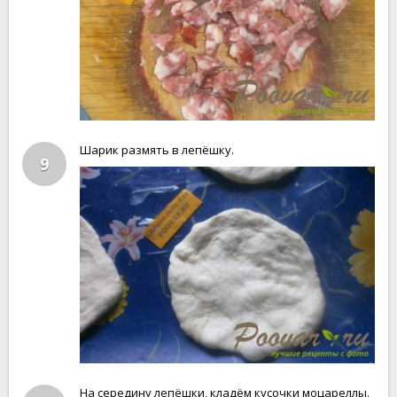
Шарик размять в лепёшку.
9
На середину лепёшки, кладём кусочки моцареллы.