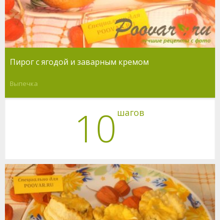
Пирог с ягодой и заварным кремом
Выпечка
10
шагов