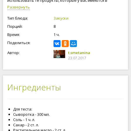
использовать те продукты, которые у вас имеются в
наличии и то, что любите вы. Ну и конечно же в бургер
Развернуть
добавляем много сыра. Приступим к приготовлению булочек
- бургеров в домашних условиях!
Тип блюда:
Закуски
Порций:
8
Время:
1 ч.
Поделиться:
Автор:
t.smetanina
23.07.2017
Ингредиенты
Для теста:
Сыворотка - 300 мл.
Соль - 1 ч. л.
Сахар - 2 ст. л.
Растительное масло - 2 ст. л.